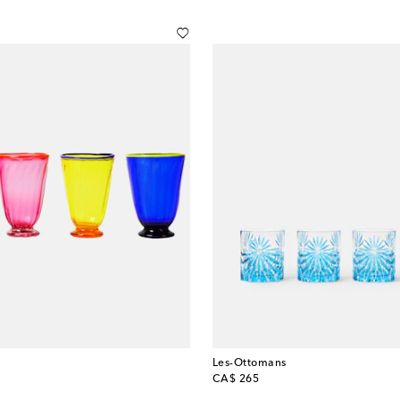
Les-Ottomans
original price
CA$ 265