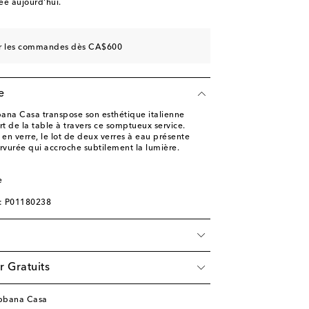
e aujourd'hui.
sur les commandes dès CA$600
e
na Casa transpose son esthétique italienne
t de la table à travers ce somptueux service.
 en verre, le lot de deux verres à eau présente
rvurée qui accroche subtilement la lumière.
e
e: P01180238
r Gratuits
abbana Casa