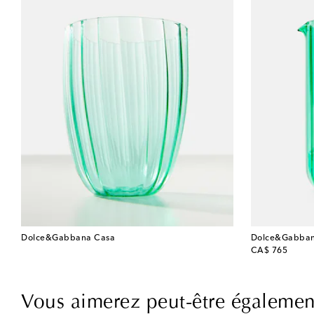
Dolce&Gabbana Casa
Dolce&Gabban
original price
CA$ 765
Vous aimerez peut-être égalemen