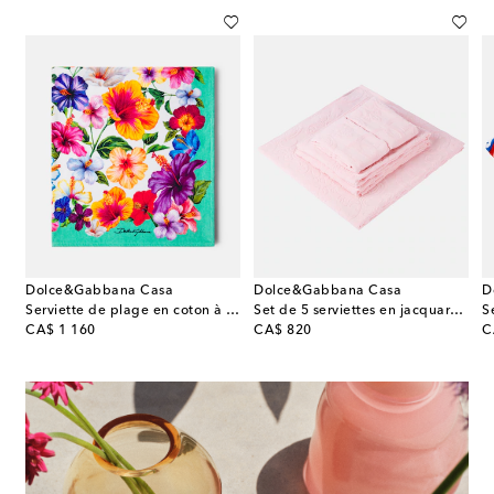
Dolce&Gabbana Casa
Dolce&Gabbana Casa
D
erviettes Best en coton
Serviette de plage en coton à fleurs
Set de 5 serviettes en jacquard de coton
S
original price
original price
or
CA$ 1 160
CA$ 820
C