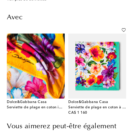
Avec
Dolce&Gabbana Casa
Dolce&Gabbana Casa
Serviette de plage en coton imprimée
Serviette de plage en coton à fleurs
original price
CA$ 1 160
Vous aimerez peut-être également