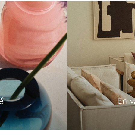
é
En v