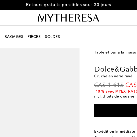
Retours gratuits possibles sous 30 jours
R
BAGAGES
PIÈCES
SOLDES
LIFESTYLE
Créateurs
Table et bar à la maiso
Dolce&Gabb
Cruche en verre rayé
original price
disc
CA$ 1 615
CA$
-10 % avec MYEXTRA1
incl. droits de douane ;
Expédition Immédiate