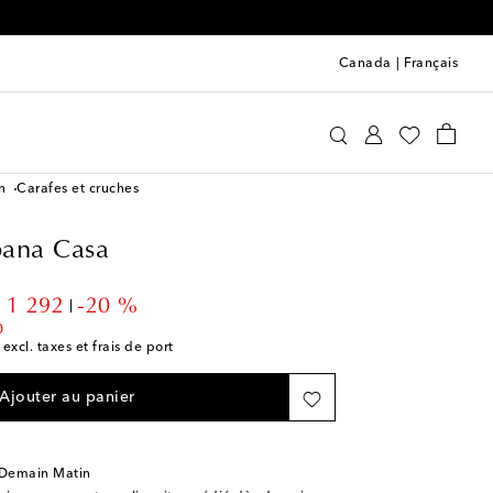
Canada
|
Français
Dolce&Gabbana Casa
Maison
n
Carafes et cruches
ana Casa
ount price
 1 292
-20 %
0
 excl. taxes et frais de port
Ajouter au panier
 Demain Matin