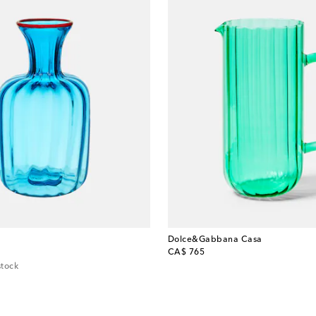
Dolce&Gabbana Casa
original price
CA$ 765
stock