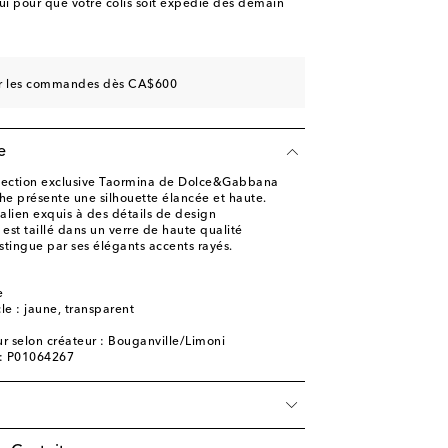
 pour que votre colis soit expédié dès demain
sur les commandes dès CA$600
e
ollection exclusive Taormina de Dolce&Gabbana
he présente une silhouette élancée et haute.
italien exquis à des détails de design
t est taillé dans un verre de haute qualité
istingue par ses élégants accents rayés.
e
cle : jaune, transparent
r selon créateur : Bouganville/Limoni
e: P01064267