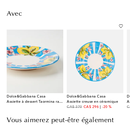
Avec
Dolce&Gabbana Casa
Dolce&Gabbana Casa
D
Assiette à dessert Taormina rayée en céramique
Assiette creuse en céramique
A
original price
discount price
or
CA$ 370
CA$ 296
-20 %
C
Vous aimerez peut-être également