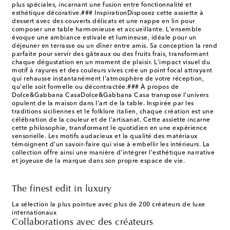
plus spéciales, incarnant une fusion entre fonctionnalité et
esthétique décorative.### InspirationDisposez cette assiette à
dessert avec des couverts délicats et une nappe en lin pour
composer une table harmonieuse et accueillante. L'ensemble
évoque une ambiance estivale et lumineuse, idéale pour un
déjeuner en terrasse ou un dîner entre amis. Sa conception la rend
parfaite pour servir des gâteaux ou des fruits frais, transformant
chaque dégustation en un moment de plaisir. L'impact visuel du
motif à rayures et des couleurs vives crée un point focal attrayant
qui rehausse instantanément l'atmosphère de votre réception,
qu'elle soit formelle ou décontractée.### À propos de
Dolce&Gabbana CasaDolce&Gabbana Casa transpose l'univers
opulent de la maison dans l'art de la table. Inspirée par les
traditions siciliennes et le folklore italien, chaque création est une
célébration de la couleur et de l'artisanat. Cette assiette incarne
cette philosophie, transformant le quotidien en une expérience
sensorielle. Les motifs audacieux et la qualité des matériaux
témoignent d'un savoir-faire qui vise à embellir les intérieurs. La
collection offre ainsi une manière d'intégrer l'esthétique narrative
et joyeuse de la marque dans son propre espace de vie.
The finest edit in luxury
La sélection la plus pointue avec plus de 200 créateurs de luxe
internationaux
Collaborations avec des créateurs