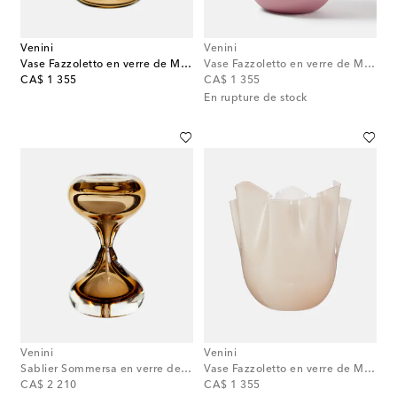
Venini
Venini
Vase Fazzoletto en verre de Murano par Fulvio Bianconi et Paolo Venini
Vase Fazzoletto en verre de Murano par Fulvio Bianconi et Paolo Venini
original price
original price
CA$ 1 355
CA$ 1 355
En rupture de stock
Venini
Venini
Sablier Sommersa en verre de Murano
Vase Fazzoletto en verre de Murano par Fulvio Bianconi et Paolo Venini
original price
original price
CA$ 2 210
CA$ 1 355