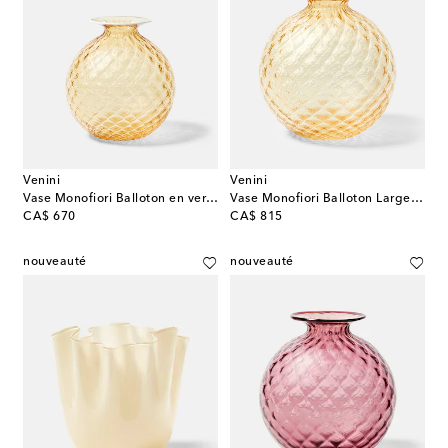
Venini
Venini
Vase Monofiori Balloton en verre de Murano
Vase Monofiori Balloton Large en verre de Murano
original price
original price
CA$ 670
CA$ 815
nouveauté
nouveauté