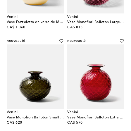
Venini
Venini
Vase Fazzoletto en verre de Murano de Fulvio Bianconi et Paolo Venini
Vase Monofiori Balloton Large en verre de Murano
original price
original price
CA$ 1 360
CA$ 815
nouveauté
nouveauté
Venini
Venini
Vase Monofiori Balloton Small en verre de Murano
Vase Monofiori Balloton Extra Small en verre de Murano
original price
original price
CA$ 620
CA$ 570