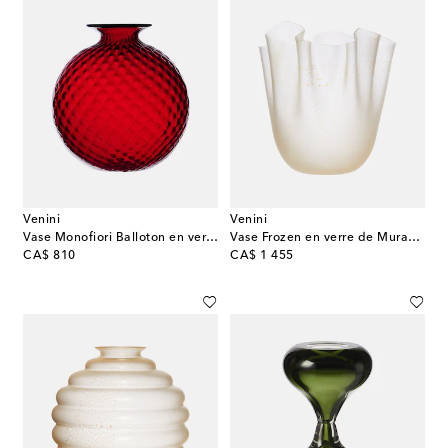
Venini
Venini
Vase Monofiori Balloton en verre de Murano
Vase Frozen en verre de Murano par Fulvio Bianconi et Paolo Venini
original price
original price
CA$ 810
CA$ 1 455