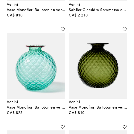
Venini
Venini
Vase Monofiori Balloton en verre de Murano
Sablier Clessidra Sommersa en verre de Murano par Fulvio Bianconi et Paolo Venini
original price
original price
CA$ 810
CA$ 2 210
Venini
Venini
Vase Monofiori Balloton en verre de Murano
Vase Monofiori Balloton en verre de Murano
original price
original price
CA$ 825
CA$ 810