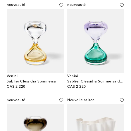
nouveauté
nouveauté
Venini
Venini
Sablier Clessidra Sommersa
Sablier Clessidra Sommersa de Fulvio Bianconi et Paolo Venini
original price
original price
CA$ 2 220
CA$ 2 220
nouveauté
Nouvelle saison