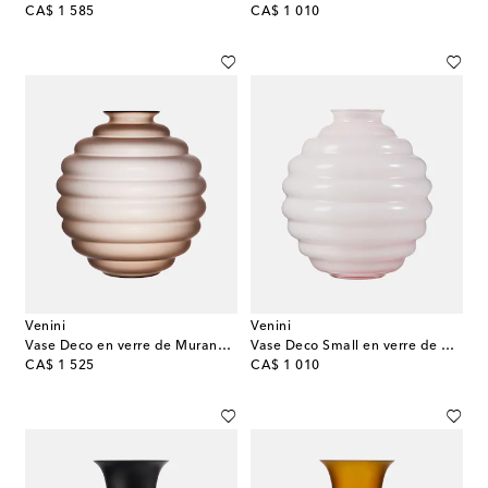
original price
original price
CA$ 1 585
CA$ 1 010
Venini
Venini
Vase Deco en verre de Murano par Napoleone Martinuzzi
Vase Deco Small en verre de Murano par Napoleone Martinuzzi
original price
original price
CA$ 1 525
CA$ 1 010