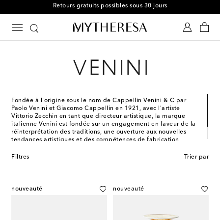
Retours gratuits possibles sous 30 jours
Fondée à l'origine sous le nom de Cappellin Venini & C par
Paolo Venini et Giacomo Cappellin en 1921, avec l'artiste
Vittorio Zecchin en tant que directeur artistique, la marque
italienne Venini est fondée sur un engagement en faveur de la
réinterprétation des traditions, une ouverture aux nouvelles
tendances artistiques et des compétences de fabrication
élevées. Aujourd’hui, Venini est reconnu pour ses vases et
objets décoratifs conçus en verre de Murano.
Filtres
Trier par
nouveauté
nouveauté