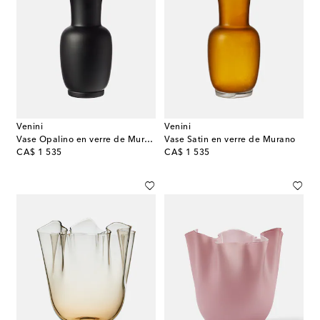
Venini
Venini
Vase Opalino en verre de Murano
Vase Satin en verre de Murano
original price
original price
CA$ 1 535
CA$ 1 535