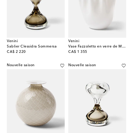
Venini
Venini
Sablier Clessidra Sommersa
Vase Fazzoletto en verre de Murano par Fulvio Bianconi et Paolo Venini
original price
original price
CA$ 2 220
CA$ 1 355
Nouvelle saison
Nouvelle saison