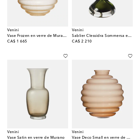
Venini
Venini
Vase Frozen en verre de Murano par Napoleone Martinuzzi
Sablier Clessidra Sommersa en verre de Murano
original price
original price
CA$ 1 665
CA$ 2 210
Venini
Venini
Vase Satin en verre de Murano
Vase Deco Small en verre de Murano par Napoleone Martinuzzi