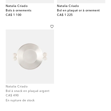
Natalia Criado
Natalia Criado
Bols à ornements
Bol en plaqué or à ornement
original price
original price
CA$ 1 100
CA$ 1 225
Natalia Criado
Bol à snack en plaqué argent
original price
CA$ 490
En rupture de stock