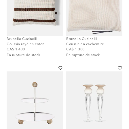
Brunello Cucinelli
Brunello Cucinelli
Coussin rayé en coton
Coussin en cachemire
original price
original price
CA$ 1 430
CA$ 1 300
En rupture de stock
En rupture de stock