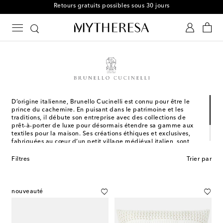
Retours gratuits possibles sous 30 jours
D’origine italienne, Brunello Cucinelli est connu pour être le
prince du cachemire. En puisant dans le patrimoine et les
traditions, il débute son entreprise avec des collections de
prêt-à-porter de luxe pour désormais étendre sa gamme aux
textiles pour la maison. Ses créations éthiques et exclusives,
fabriquées au cœur d’un petit village médiéval italien, sont
devenues des incontournables à l’allure épurée. Réalisés dans
des tons neutres élégants, les coussins et couvertures offrent un
Filtres
Trier par
éventail infini de possibilités pour décorer votre intérieur.
nouveauté