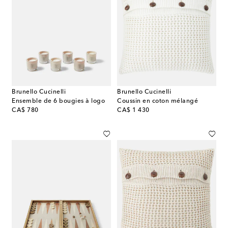
Brunello Cucinelli
Brunello Cucinelli
Ensemble de 6 bougies à logo
Coussin en coton mélangé
original price
original price
CA$ 780
CA$ 1 430