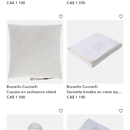
original price
original price
CA$ 1 100
CA$ 1 350
Brunello Cucinelli
Brunello Cucinelli
Coussin en cachemire côtelé
Serviette brodée en coton éponge
original price
original price
CA$ 1 300
CA$ 1 100