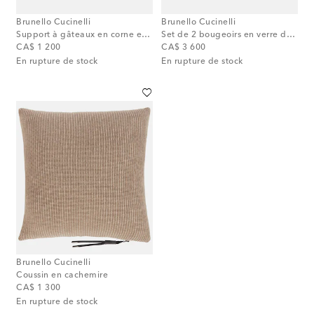
Brunello Cucinelli
Brunello Cucinelli
Support à gâteaux en corne et acier
Set de 2 bougeoirs en verre de Murano
original price
original price
CA$ 1 200
CA$ 3 600
En rupture de stock
En rupture de stock
Brunello Cucinelli
Coussin en cachemire
original price
CA$ 1 300
En rupture de stock