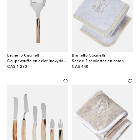
Brunello Cucinelli
Brunello Cucinelli
Coupe-truffe en acier inoxydable et corne
Set de 2 serviettes en coton
original price
original price
CA$ 1 230
CA$ 440