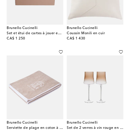
Brunello Cucinelli
Brunello Cucinelli
Set et étui de cartes à jouer en cuir
Coussin Monili en cuir
original price
original price
CA$ 1 250
CA$ 1 430
Brunello Cucinelli
Brunello Cucinelli
Serviette de plage en coton à logo
Set de 2 verres à vin rouge en verre de Murano