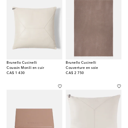
Brunello Cucinelli
Brunello Cucinelli
Coussin Monili en cuir
Couverture en soie
original price
original price
CA$ 1 430
CA$ 2 750