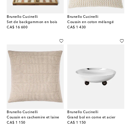
Brunello Cucinelli
Brunello Cucinelli
Set de backgammon en bois
Coussin en coton mélangé
original price
original price
CA$ 16 600
CA$ 1 430
Brunello Cucinelli
Brunello Cucinelli
Coussin en cachemire et laine
Grand bol en corne et acier
original price
original price
CA$ 1 150
CA$ 1 150