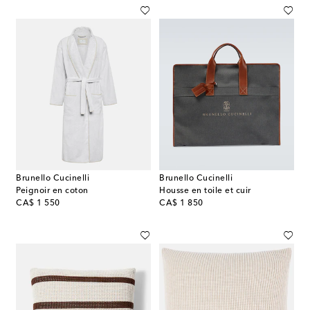
Brunello Cucinelli
Brunello Cucinelli
Peignoir en coton
Housse en toile et cuir
original price
original price
CA$ 1 550
CA$ 1 850