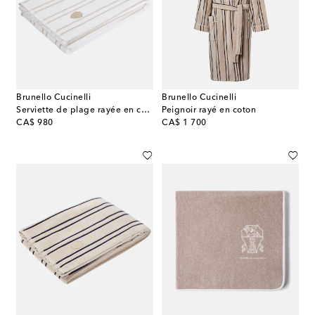
Brunello Cucinelli
Brunello Cucinelli
Serviette de plage rayée en coton
Peignoir rayé en coton
original price
original price
CA$ 980
CA$ 1 700