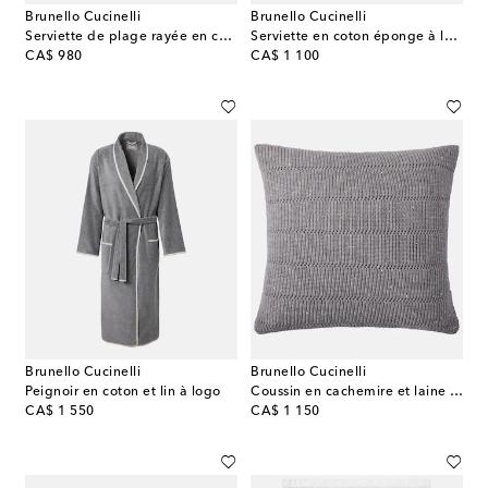
Brunello Cucinelli
Brunello Cucinelli
Serviette de plage rayée en coton
Serviette en coton éponge à logo
original price
original price
CA$ 980
CA$ 1 100
Brunello Cucinelli
Brunello Cucinelli
Peignoir en coton et lin à logo
Coussin en cachemire et laine mélangés
original price
original price
CA$ 1 550
CA$ 1 150