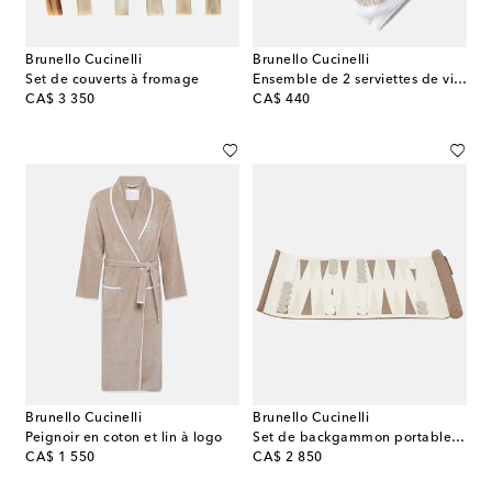
Brunello Cucinelli
Brunello Cucinelli
Set de couverts à fromage
Ensemble de 2 serviettes de visage en coton
original price
original price
CA$ 3 350
CA$ 440
Brunello Cucinelli
Brunello Cucinelli
Peignoir en coton et lin à logo
Set de backgammon portable en cuir
original price
original price
CA$ 1 550
CA$ 2 850