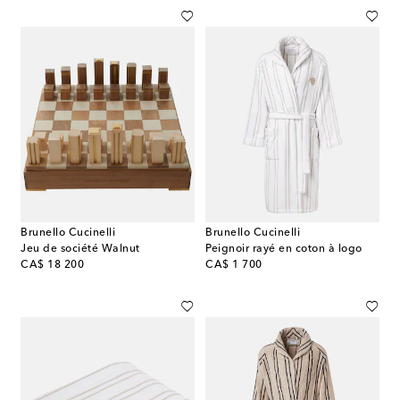
Brunello Cucinelli
Brunello Cucinelli
Jeu de société Walnut
Peignoir rayé en coton à logo
original price
original price
CA$ 18 200
CA$ 1 700