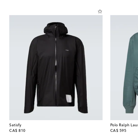
Satisfy
Polo Ralph Lau
original price
original price
CA$ 810
CA$ 595