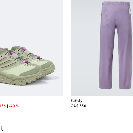
Satisfy
unt price
original price
156
-40 %
CA$ 550
t