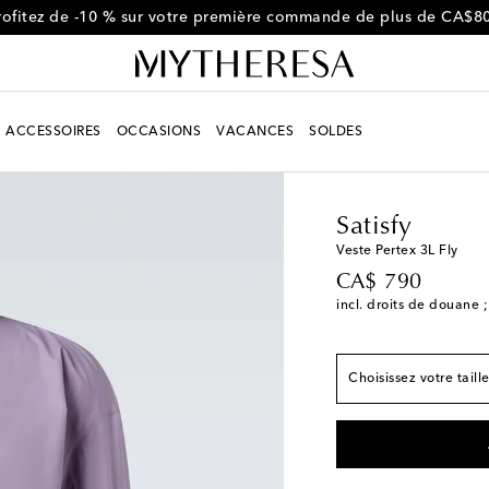
rofitez de -10 % sur votre première commande de plus de CA$8
ACCESSOIRES
OCCASIONS
VACANCES
SOLDES
Homme
Créateurs
Sa
Satisfy
Correspond à la taill
Veste Pertex 3L Fly
original price
CA$ 790
S
Stock faible
incl. droits de douane ;
M
Stock faible
L
Stock faible
Choisissez votre taill
XL
Stock faible