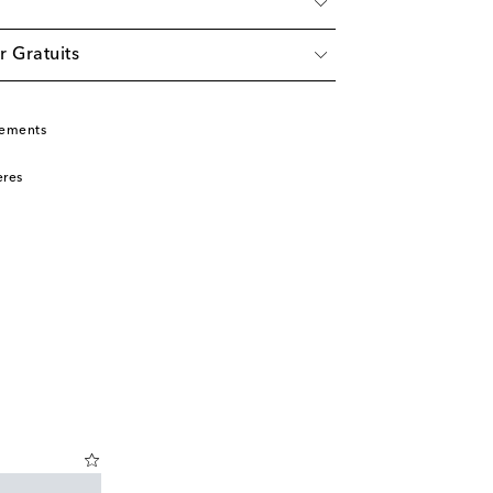
r Gratuits
tements
ères