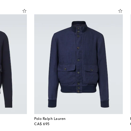
Polo Ralph Lauren
original price
CA$ 695