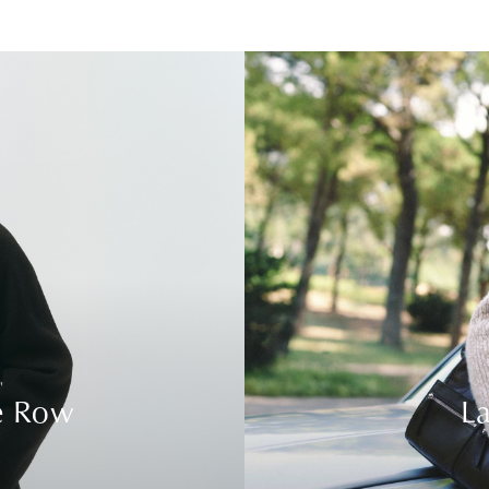
e Row
La