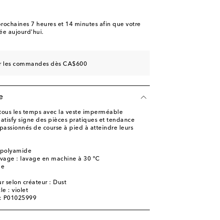
rochaines
7 heures et 14 minutes
afin que votre
e aujourd'hui.
sur les commandes dès CA$600
e
r tous les temps avec la veste imperméable
 Satisfy signe des pièces pratiques et tendance
passionnés de course à pied à atteindre leurs
 polyamide
lavage : lavage en machine à 30 °C
ne
r selon créateur : Dust
le : violet
e: P01025999