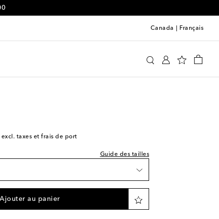
00
Canada
|
Français
tisfy
Vêtements
Vestes
Vestes légères
e indiquée
 excl. taxes et frais de port
Guide des tailles
e
Ajouter au panier