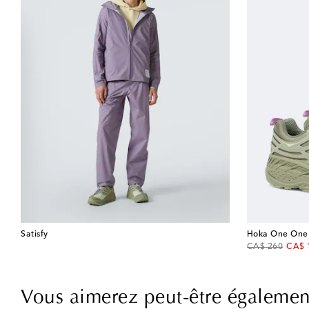
Satisfy
Hoka One One
original price
disco
CA$ 260
CA$ 
Vous aimerez peut-être égalemen