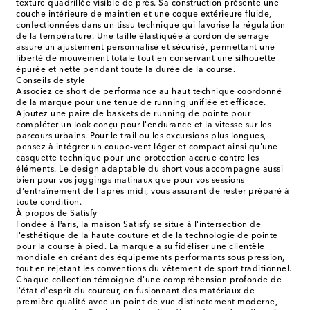
texture quadrillée visible de près. Sa construction présente une
couche intérieure de maintien et une coque extérieure fluide,
confectionnées dans un tissu technique qui favorise la régulation
de la température. Une taille élastiquée à cordon de serrage
assure un ajustement personnalisé et sécurisé, permettant une
liberté de mouvement totale tout en conservant une silhouette
épurée et nette pendant toute la durée de la course.
Conseils de style
Associez ce short de performance au haut technique coordonné
de la marque pour une tenue de running unifiée et efficace.
Ajoutez une paire de baskets de running de pointe pour
compléter un look conçu pour l'endurance et la vitesse sur les
parcours urbains. Pour le trail ou les excursions plus longues,
pensez à intégrer un coupe-vent léger et compact ainsi qu'une
casquette technique pour une protection accrue contre les
éléments. Le design adaptable du short vous accompagne aussi
bien pour vos joggings matinaux que pour vos sessions
d'entraînement de l'après-midi, vous assurant de rester préparé à
toute condition.
À propos de Satisfy
Fondée à Paris, la maison Satisfy se situe à l'intersection de
l'esthétique de la haute couture et de la technologie de pointe
pour la course à pied. La marque a su fidéliser une clientèle
mondiale en créant des équipements performants sous pression,
tout en rejetant les conventions du vêtement de sport traditionnel.
Chaque collection témoigne d'une compréhension profonde de
l'état d'esprit du coureur, en fusionnant des matériaux de
première qualité avec un point de vue distinctement moderne,