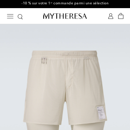
-10 % sur votre 1ʳᵉ commande parmi une sélection