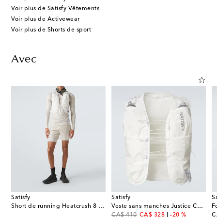
Voir plus de Satisfy Vêtements
Voir plus de Activewear
Voir plus de Shorts de sport
Avec
Satisfy
Satisfy
S
Short de running Heatcrush 8 Desert
Veste sans manches Justice Cordura Hydration
original price
discount price
or
CA$ 410
CA$ 328
-20 %
C