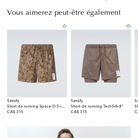
Vous aimerez peut-être également
Satisfy
Satisfy
S
Short de running Space-O 5 imprimé
Short de running TechSilk 8"
original price
original price
or
CA$ 315
CA$ 315
C