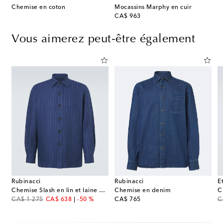
Chemise en coton
Mocassins Marphy en cuir
original price
CA$ 963
Vous aimerez peut-être également
Rubinacci
Rubinacci
E
Chemise Slash en lin et laine mélangés
Chemise en denim
C
original price
discount price
original price
or
CA$ 1 275
CA$ 638
-50 %
CA$ 765
C