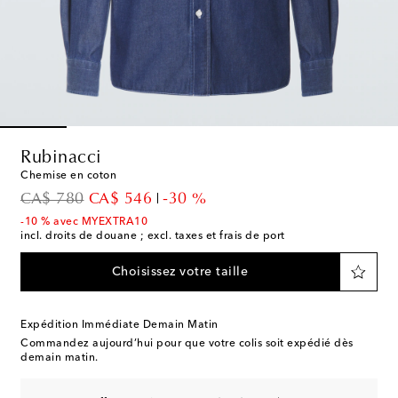
Rubinacci
Chemise en coton
original price
discount price
CA$ 780
CA$ 546
-30 %
-10 % avec MYEXTRA10
incl. droits de douane ; excl. taxes et frais de port
Choisissez votre taille
Expédition Immédiate Demain Matin
Commandez aujourd’hui pour que votre colis soit expédié dès
demain matin.