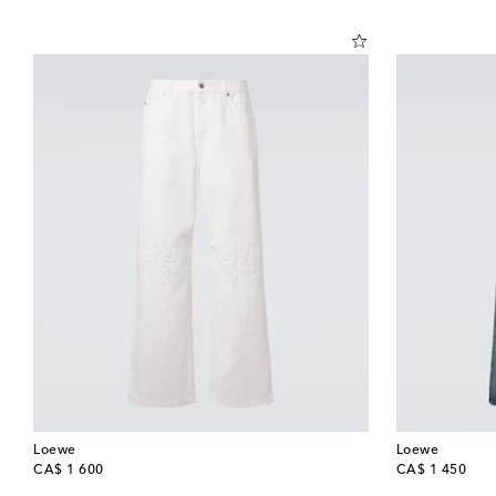
Loewe
Loewe
original price
original price
CA$ 1 600
CA$ 1 450