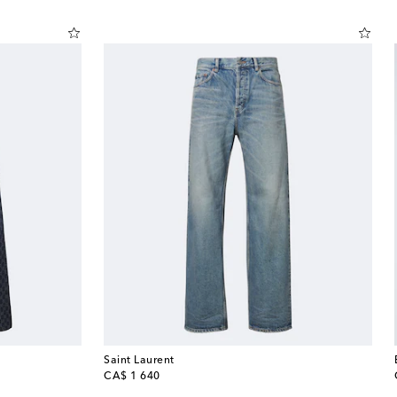
Saint Laurent
original price
CA$ 1 640