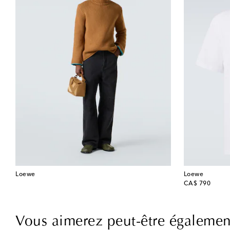
Loewe
Loewe
original price
CA$ 790
Vous aimerez peut-être égalemen