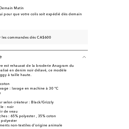
 Demain Matin
 pour que votre colis soit expédié dès demain
sur les commandes dès CA$600
e
e est rehaussé de la broderie Anagram du
Réalisé en denim noir délavé, ce modèle
gy à taille haute.
 coton
lavage : lavage en machine à 30 °C
e
 selon créateur : Black/Grizzly
le : noir
uir de veau
hes : 65% polyester , 35% coton
 polyester
ments non-textiles d'origine animale