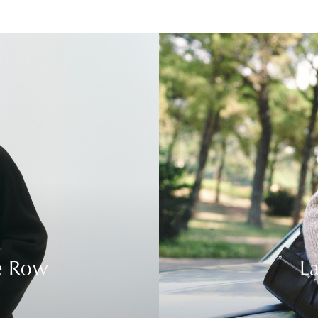
e Row
La