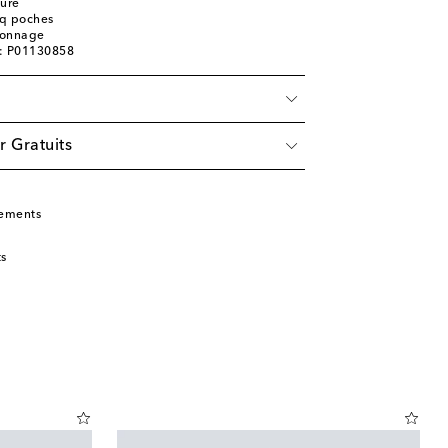
ture
nq poches
tonnage
e: P01130858
r Gratuits
tements
ts