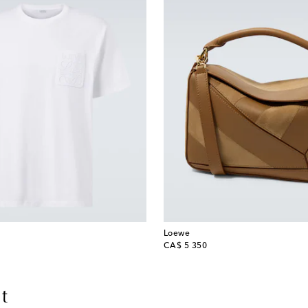
Loewe
original price
CA$ 5 350
t