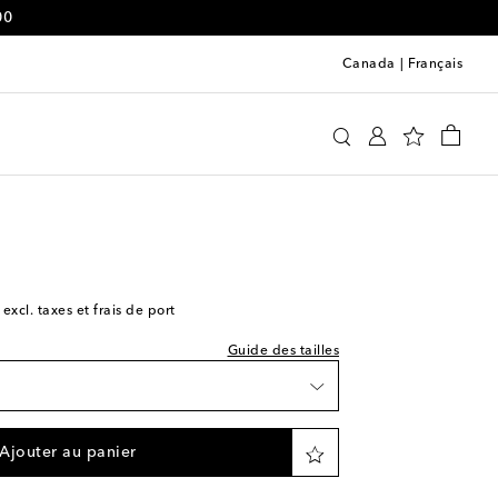
00
Canada
|
Français
e indiquée
faible
oewe
Vêtements
Jeans
Jeans droits
faible
 excl. taxes et frais de port
Guide des tailles
e
faible
Ajouter au panier