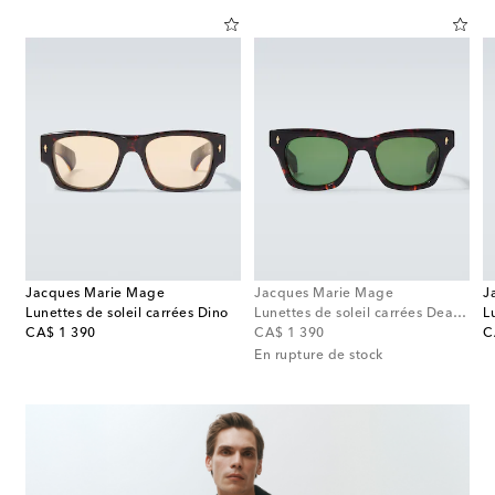
Jacques Marie Mage
Jacques Marie Mage
J
soleil Hartana rondes
Lunettes de soleil carrées Dino
Lunettes de soleil carrées Dealan
original price
original price
or
CA$ 1 390
CA$ 1 390
C
En rupture de stock