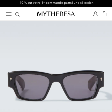
-10 % sur votre 1ʳᵉ commande parmi une sélection