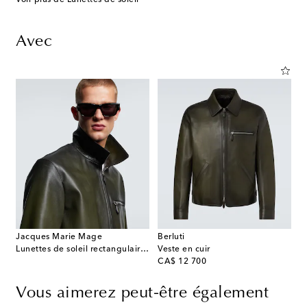
Avec
Jacques Marie Mage
Berluti
Lunettes de soleil rectangulaires Zimmerman
Veste en cuir
original price
CA$ 12 700
Vous aimerez peut-être également