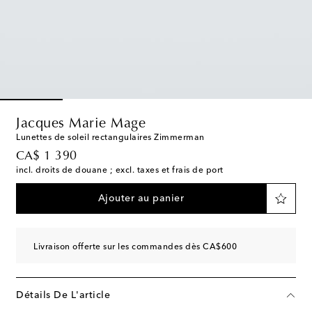
Jacques Marie Mage
Lunettes de soleil rectangulaires Zimmerman
original price
CA$ 1 390
incl. droits de douane ; excl. taxes et frais de port
Ajouter au panier
Livraison offerte sur les commandes dès CA$600
Détails De L'article