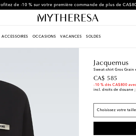
rofitez de -10 % sur votre première commande de plus de CA$8
ACCESSOIRES
OCCASIONS
VACANCES
SOLDES
Homme
Créateurs
J
Correspond à la taill
Jacquemus
XS / US 34
Dernière
Sweat-shirt Gros Grain 
S / US 36
original price
CA$ 585
M / US 38
-10 % dès CA$800 ave
incl. droits de douane ;
L / US 40
XL / US 42
Choisissez votre taill
XXL / US 44
Stock f