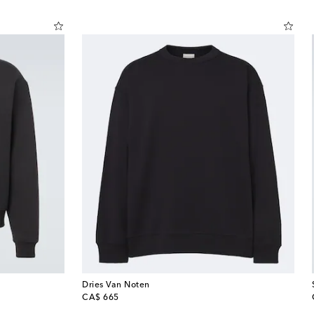
Dries Van Noten
original price
CA$ 665