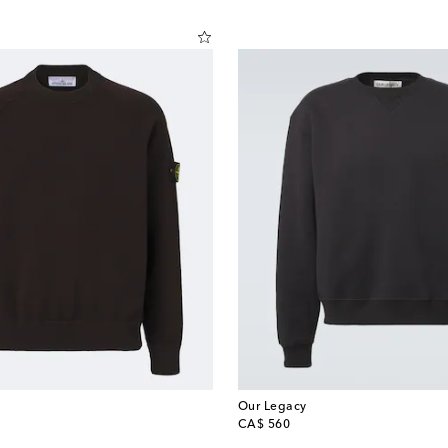
Our Legacy
original price
CA$ 560