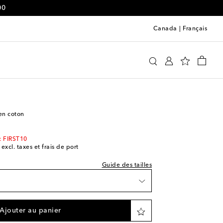
00
Canada
|
Français
acquemus
Vêtements
Survêtements
Sweat-shirts
e indiquée
 pièce
en coton
c FIRST10
 excl. taxes et frais de port
Guide des tailles
e
aible
Ajouter au panier