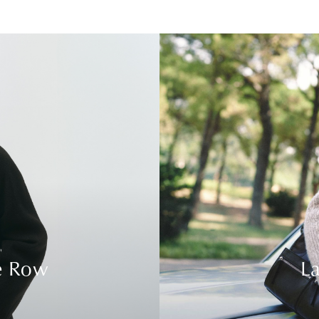
e Row
La