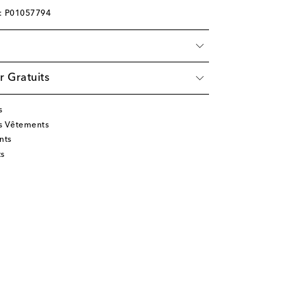
e: P01057794
r Gratuits
s
s Vêtements
nts
ts