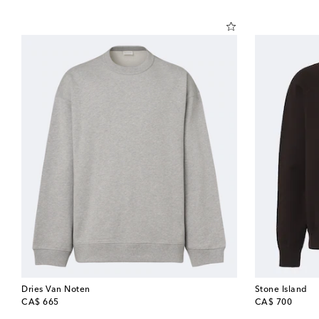
Dries Van Noten
Stone Island
original price
original price
CA$ 665
CA$ 700