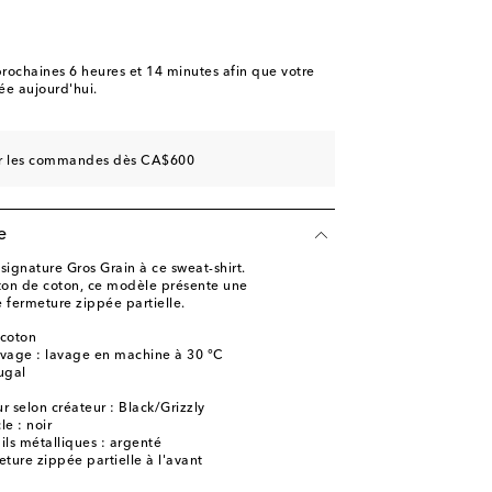
rochaines
6 heures et 14 minutes
afin que votre
e aujourd'hui.
sur les commandes dès CA$600
e
ignature Gros Grain à ce sweat-shirt.
ton de coton, ce modèle présente une
 fermeture zippée partielle.
 coton
lavage : lavage en machine à 30 °C
ugal
 selon créateur : Black/Grizzly
le : noir
ils métalliques : argenté
ture zippée partielle à l'avant