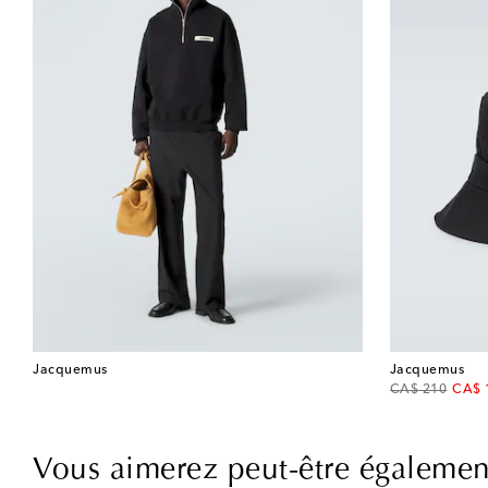
Jacquemus
Jacquemus
original price
disco
CA$ 210
CA$ 
Vous aimerez peut-être égalemen