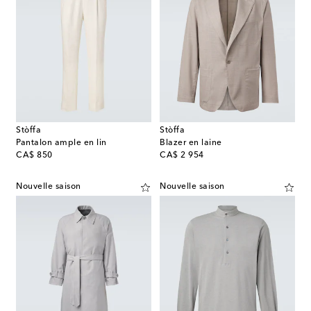
Stòffa
Stòffa
Pantalon ample en lin
Blazer en laine
original price
original price
CA$ 850
CA$ 2 954
Nouvelle saison
Nouvelle saison