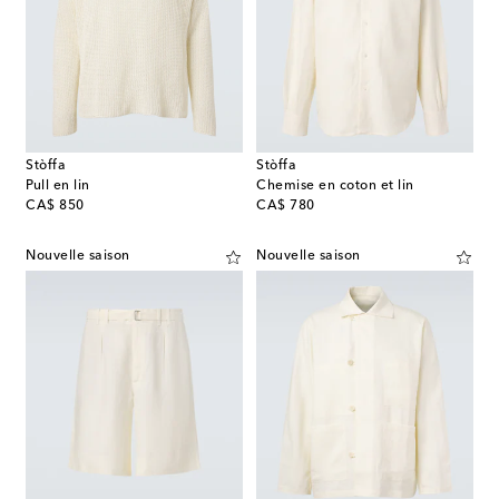
Stòffa
Stòffa
Pull en lin
Chemise en coton et lin
original price
original price
CA$ 850
CA$ 780
Nouvelle saison
Nouvelle saison