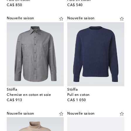
original price
original price
CA$ 850
CA$ 540
Nouvelle saison
Nouvelle saison
Stòffa
Stòffa
Chemise en coton et soie
Pull en coton
original price
original price
CA$ 913
CA$ 1 050
Nouvelle saison
Nouvelle saison