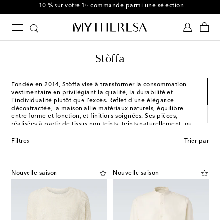
-10 % sur votre 1ʳᵉ commande parmi une sélection
Stòffa
Fondée en 2014, Stòffa vise à transformer la consommation
vestimentaire en privilégiant la qualité, la durabilité et
l’individualité plutôt que l’excès. Reflet d'une élégance
décontractée, la maison allie matériaux naturels, équilibre
entre forme et fonction, et finitions soignées. Ses pièces,
réalisées à partir de tissus non teints, teints naturellement, ou
issus de stocks invendus et vintage, sont confectionnées à la
main par des artisans italiens. Cette approche sur mesure et
Filtres
Trier par
globale fait de Stòffa une référence du vêtement et de
l’accessoire masculin.
Nouvelle saison
Nouvelle saison