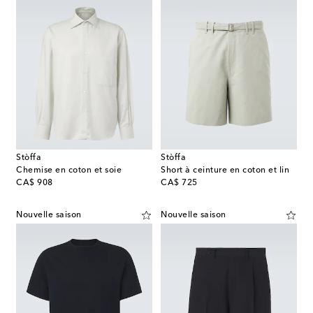
Stòffa
Stòffa
Chemise en coton et soie
Short à ceinture en coton et lin
original price
original price
CA$ 908
CA$ 725
Nouvelle saison
Nouvelle saison