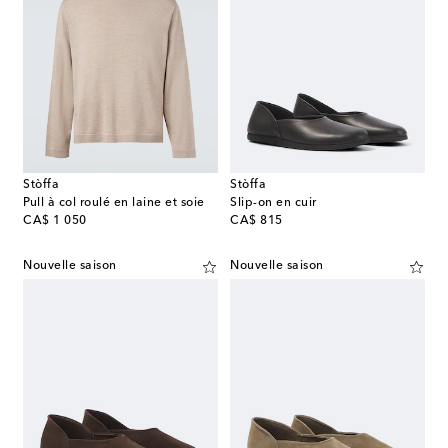
Stòffa
Stòffa
Pull à col roulé en laine et soie
Slip-on en cuir
original price
original price
CA$ 1 050
CA$ 815
Nouvelle saison
Nouvelle saison