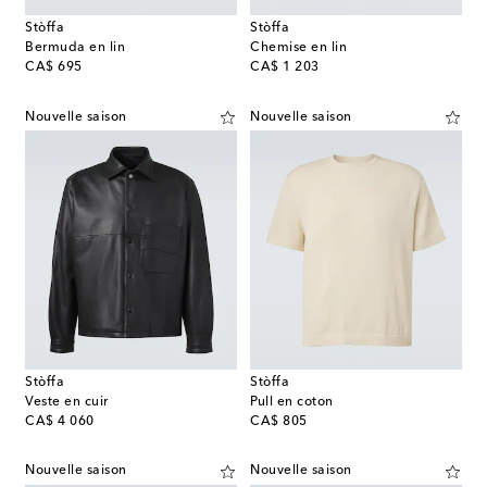
Stòffa
Stòffa
Bermuda en lin
Chemise en lin
original price
original price
CA$ 695
CA$ 1 203
Nouvelle saison
Nouvelle saison
Stòffa
Stòffa
Veste en cuir
Pull en coton
original price
original price
CA$ 4 060
CA$ 805
Nouvelle saison
Nouvelle saison