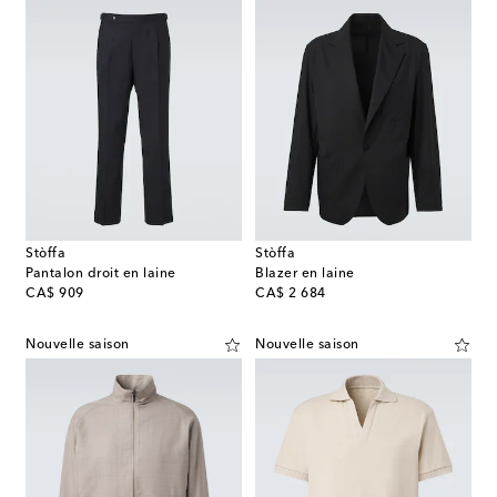
Stòffa
Stòffa
Pantalon droit en laine
Blazer en laine
original price
original price
CA$ 909
CA$ 2 684
Nouvelle saison
Nouvelle saison