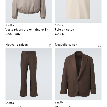
Stòffa
Stòffa
Veste réversible en laine et lin
Polo en coton
original price
original price
CA$ 2 687
CA$ 510
Nouvelle saison
Nouvelle saison
Stòffa
Stòffa