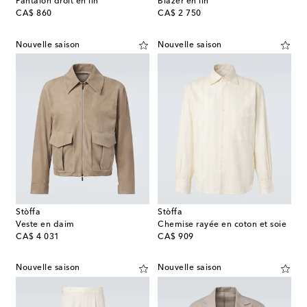
Pantalon droit en lin
Blazer en lin
original price
original price
CA$ 860
CA$ 2 750
Nouvelle saison
Nouvelle saison
Stòffa
Stòffa
Veste en daim
Chemise rayée en coton et soie
original price
original price
CA$ 4 031
CA$ 909
Nouvelle saison
Nouvelle saison