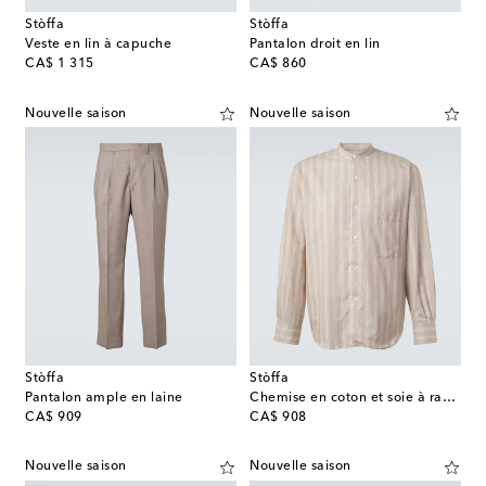
Stòffa
Stòffa
Veste en lin à capuche
Pantalon droit en lin
original price
original price
CA$ 1 315
CA$ 860
Nouvelle saison
Nouvelle saison
Stòffa
Stòffa
Pantalon ample en laine
Chemise en coton et soie à rayures
original price
original price
CA$ 909
CA$ 908
Nouvelle saison
Nouvelle saison