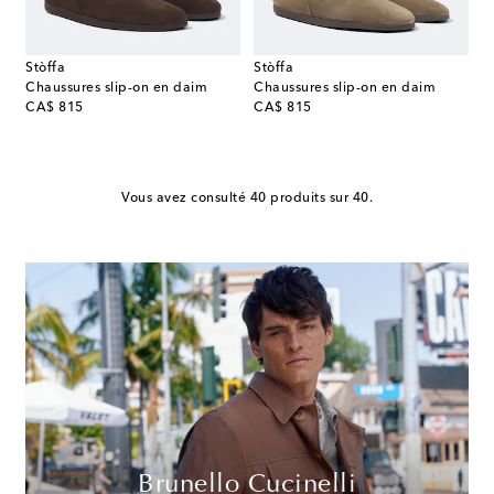
Stòffa
Stòffa
Chaussures slip-on en daim
Chaussures slip-on en daim
original price
original price
CA$ 815
CA$ 815
Vous avez consulté 40 produits sur 40.
Brunello Cucinelli