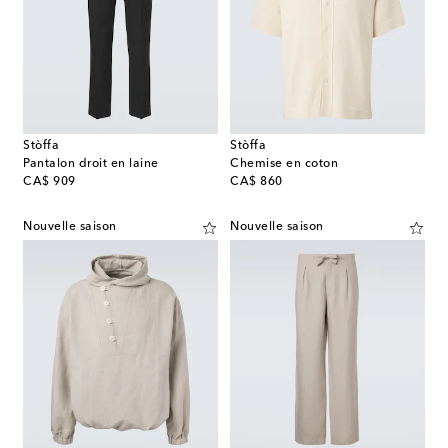
Stòffa
Stòffa
Pantalon droit en laine
Chemise en coton
original price
original price
CA$ 909
CA$ 860
Nouvelle saison
Nouvelle saison