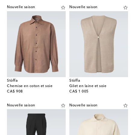
Nouvelle saison
Nouvelle saison
Stòffa
Stòffa
Chemise en coton et soie
Gilet en laine et soie
original price
original price
CA$ 908
CA$ 1 005
Nouvelle saison
Nouvelle saison