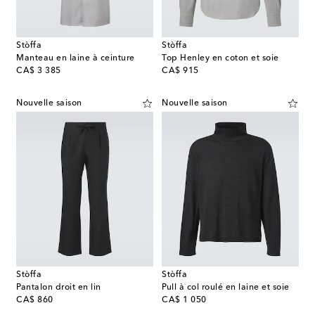
Stòffa
Stòffa
Manteau en laine à ceinture
Top Henley en coton et soie
original price
original price
CA$ 3 385
CA$ 915
Nouvelle saison
Nouvelle saison
Stòffa
Stòffa
Pantalon droit en lin
Pull à col roulé en laine et soie
original price
original price
CA$ 860
CA$ 1 050