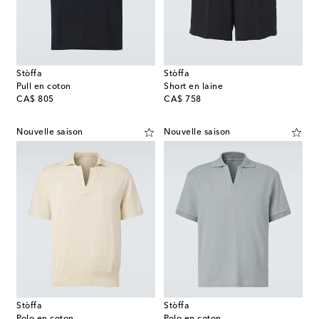
Stòffa
Stòffa
Pull en coton
Short en laine
original price
original price
CA$ 805
CA$ 758
Nouvelle saison
Nouvelle saison
Stòffa
Stòffa
Polo en coton
Polo en coton