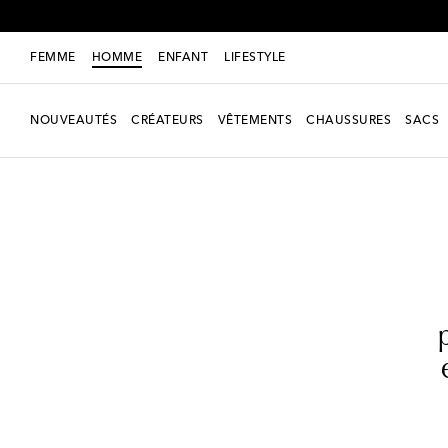
P
FEMME
HOMME
ENFANT
LIFESTYLE
NOUVEAUTÉS
CRÉATEURS
VÊTEMENTS
CHAUSSURES
SACS
Homme
Créateurs
Jacquemus
Chaussures
Mocassins