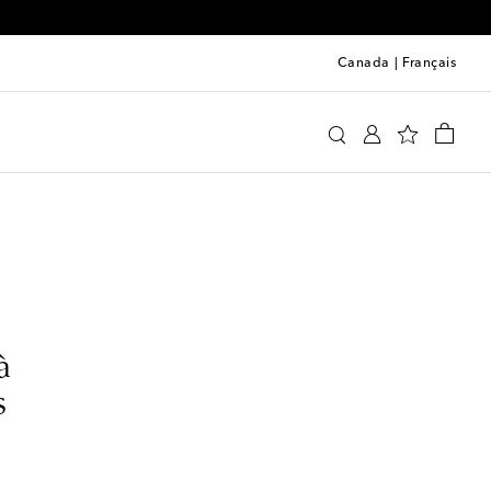
00
Canada
|
Français
à
s