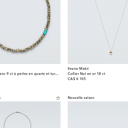
Ileana Makri
Collier en or blanc 9 ct à perles en quartz et turquoises
Collier Nut en or 18 ct
original price
CA$ 6 105
n
Nouvelle saison