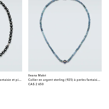
Ileana Makri
Collier en argent sterling à perles fantaisie et pierres précieuses
Collier en argent sterling (925) à perles fantaisie et pierres précieuses
original price
CA$ 2 650