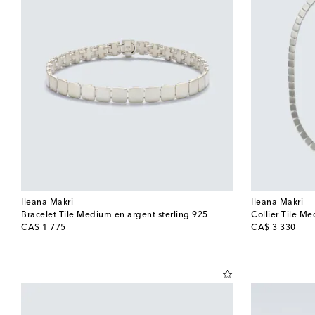
Ileana Makri
Ileana Makri
Bracelet Tile Medium en argent sterling 925
Collier Tile Me
original price
original price
CA$ 1 775
CA$ 3 330