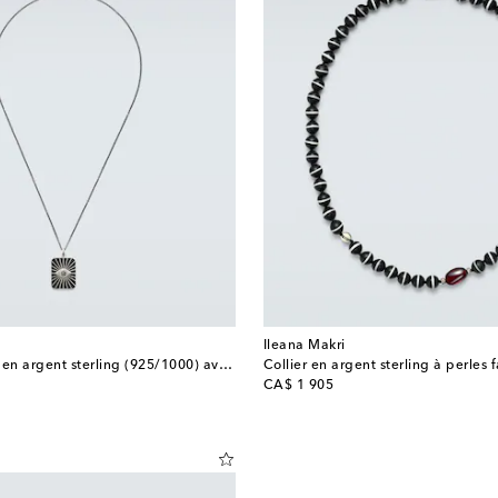
Ileana Makri
Collier Evil Eye en argent sterling (925/1000) avec diamants
original price
CA$ 1 905