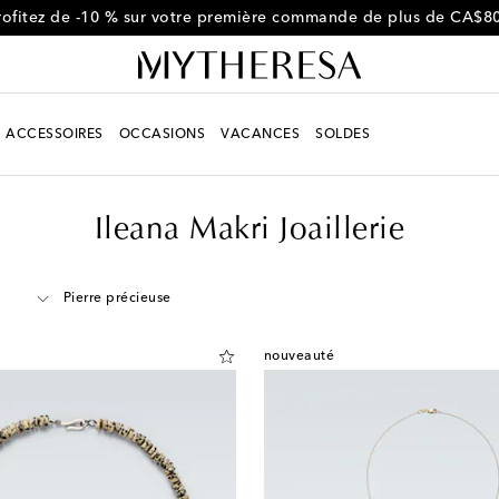
rofitez de -10 % sur votre première commande de plus de CA$8
ACCESSOIRES
OCCASIONS
VACANCES
SOLDES
Ileana Makri Joaillerie
Pierre précieuse
nouveauté