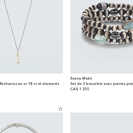
Ileana Makri
Mechanics en or 18 ct et diamants
Set de 3 bracelets avec pierres pré
original price
CA$ 1 255