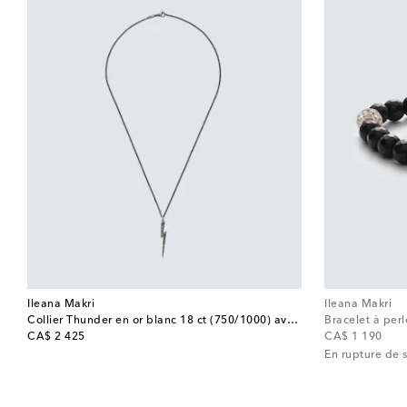
Ileana Makri
Ileana Makri
Collier Thunder en or blanc 18 ct (750/1000) avec diamants
original price
original price
CA$ 2 425
CA$ 1 190
En rupture de 