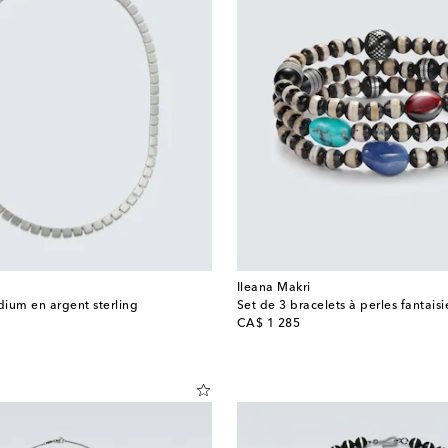
Ileana Makri
dium en argent sterling
Set de 3 bracelets à perles fantaisi
original price
CA$ 1 285