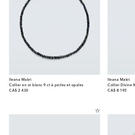
Ileana Makri
Ileana Makri
Collier en or blanc 9 ct à perles et opales
Collier Divine 
original price
original price
CA$ 2 430
CA$ 8 195