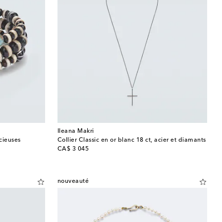
Ileana Makri
cieuses
Collier Classic en or blanc 18 ct, acier et diamants
original price
CA$ 3 045
nouveauté