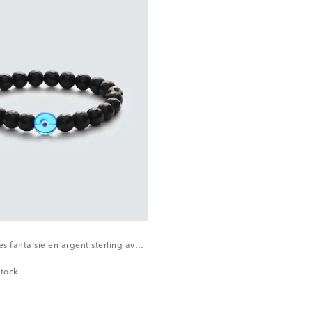
Bracelet à perles fantaisie en argent sterling avec onyx et diamants
stock