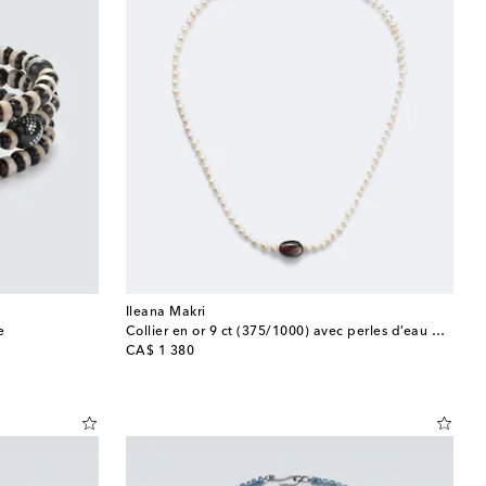
Ileana Makri
e
Collier en or 9 ct (375/1000) avec perles d’eau douce et hessonite
original price
CA$ 1 380