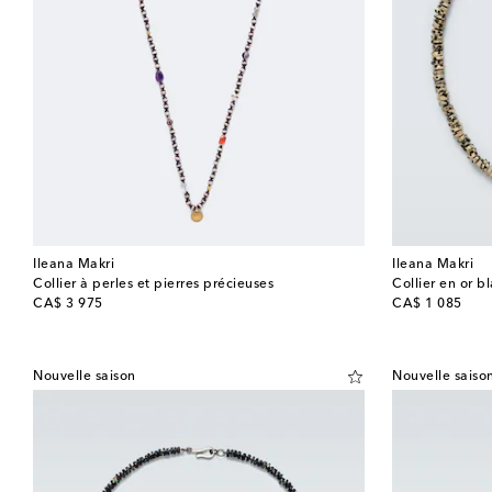
Ileana Makri
Ileana Makri
Collier à perles et pierres précieuses
original price
original price
CA$ 3 975
CA$ 1 085
Nouvelle saison
Nouvelle saiso