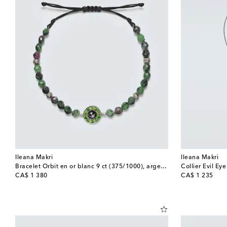
Ileana Makri
Ileana Makri
Bracelet Orbit en or blanc 9 ct (375/1000), argent sterling (925) et pierres precieuses
original price
original price
CA$ 1 380
CA$ 1 235