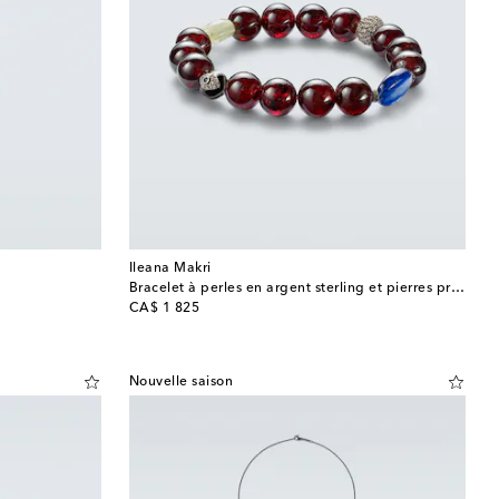
Ileana Makri
Bracelet à perles en argent sterling et pierres précieuses
original price
CA$ 1 825
Nouvelle saison