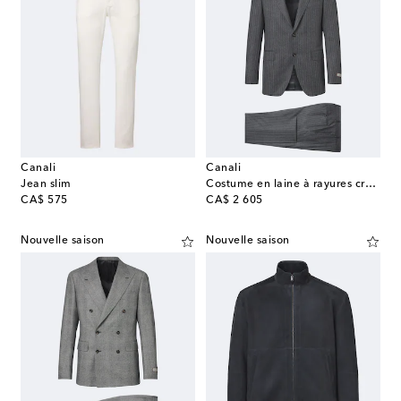
Canali
Canali
Jean slim
Costume en laine à rayures craie
original price
original price
CA$ 575
CA$ 2 605
Nouvelle saison
Nouvelle saison