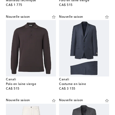
Manteau technique
Polo en laine vierge
original price
original price
CA$ 1 775
CA$ 515
Nouvelle saison
Nouvelle saison
Canali
Canali
Polo en laine vierge
Costume en laine
original price
original price
CA$ 515
CA$ 3 155
Nouvelle saison
Nouvelle saison