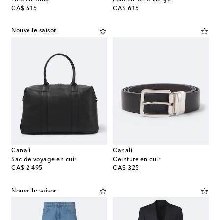
original price
original price
CA$ 515
CA$ 615
Nouvelle saison
Canali
Canali
Sac de voyage en cuir
Ceinture en cuir
original price
original price
CA$ 2 495
CA$ 325
Nouvelle saison