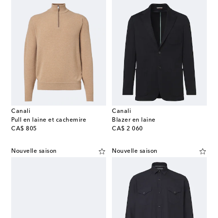
Canali
Canali
Pull en laine et cachemire
Blazer en laine
original price
original price
CA$ 805
CA$ 2 060
Nouvelle saison
Nouvelle saison