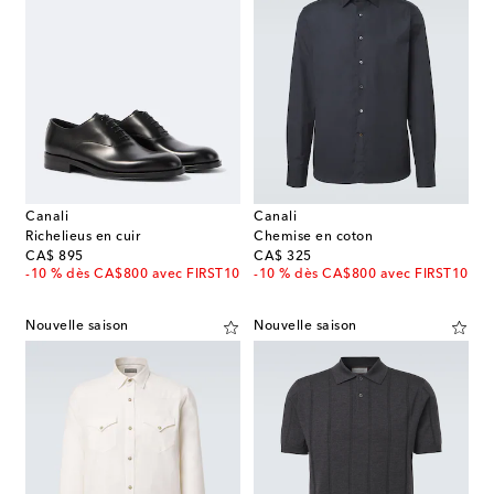
Canali
Canali
Richelieus en cuir
Chemise en coton
original price
original price
CA$ 895
CA$ 325
-10 % dès CA$800 avec FIRST10
-10 % dès CA$800 avec FIRST10
Nouvelle saison
Nouvelle saison