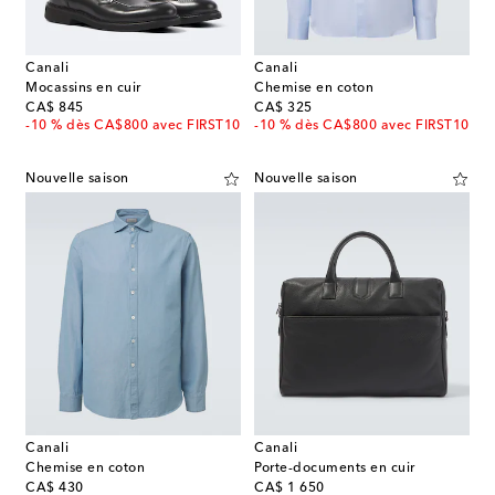
Canali
Canali
Mocassins en cuir
Chemise en coton
original price
original price
CA$ 845
CA$ 325
-10 % dès CA$800 avec FIRST10
-10 % dès CA$800 avec FIRST10
Nouvelle saison
Nouvelle saison
Canali
Canali
Chemise en coton
Porte-documents en cuir
original price
original price
CA$ 430
CA$ 1 650