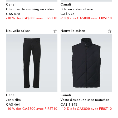
Canali
Canali
Chemise de smoking en coton
Polo en coton et soie
original price
original price
CA$ 470
CA$ 975
-10 % dès CA$800 avec FIRST10
-10 % dès CA$800 avec FIRST10
Nouvelle saison
Nouvelle saison
Canali
Canali
Jean slim
Veste doudoune sans manches
original price
original price
CA$ 464
CA$ 1 345
-10 % dès CA$800 avec FIRST10
-10 % dès CA$800 avec FIRST10