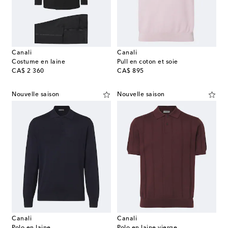
Canali
Canali
Costume en laine
Pull en coton et soie
original price
original price
CA$ 2 360
CA$ 895
Nouvelle saison
Nouvelle saison
Canali
Canali
Polo en laine
Polo en laine vierge