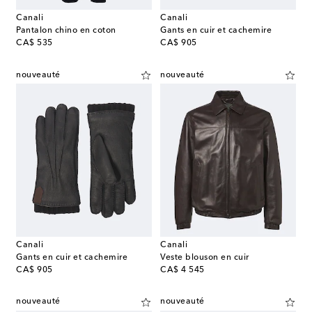
Canali
Canali
Pantalon chino en coton
Gants en cuir et cachemire
original price
original price
CA$ 535
CA$ 905
nouveauté
nouveauté
Canali
Canali
Gants en cuir et cachemire
Veste blouson en cuir
original price
original price
CA$ 905
CA$ 4 545
nouveauté
nouveauté