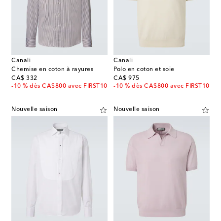
Canali
Canali
Chemise en coton à rayures
Polo en coton et soie
original price
original price
CA$ 332
CA$ 975
-10 % dès CA$800 avec FIRST10
-10 % dès CA$800 avec FIRST10
Nouvelle saison
Nouvelle saison