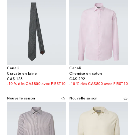
Canali
Canali
Cravate en laine
Chemise en coton
original price
original price
CA$ 185
CA$ 292
-10 % dès CA$800 avec FIRST10
-10 % dès CA$800 avec FIRST10
Nouvelle saison
Nouvelle saison