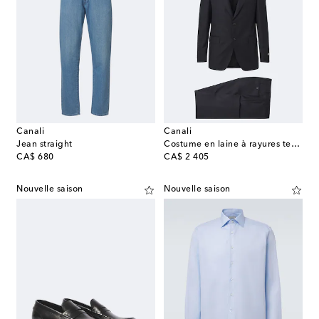
Canali
Canali
Jean straight
Costume en laine à rayures tennis
original price
original price
CA$ 680
CA$ 2 405
Nouvelle saison
Nouvelle saison