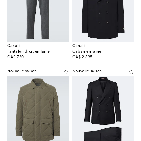
Canali
Canali
Pantalon droit en laine
Caban en laine
original price
original price
CA$ 720
CA$ 2 895
Nouvelle saison
Nouvelle saison