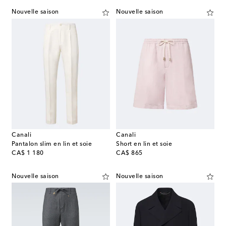
Nouvelle saison
Nouvelle saison
Canali
Canali
Pantalon slim en lin et soie
Short en lin et soie
original price
original price
CA$ 1 180
CA$ 865
Nouvelle saison
Nouvelle saison