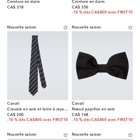
Ceinture en daim
Ceinture en daim
original price
original price
CA$ 318
CA$ 350
-10 % dès CA$800 avec FIRST10
Nouvelle saison
Nouvelle saison
Canali
Canali
Cravate en soie et laine à rayures
Nœud papillon en soie
original price
original price
CA$ 200
CA$ 168
-10 % dès CA$800 avec FIRST10
-10 % dès CA$800 avec FIRST10
Nouvelle saison
Nouvelle saison