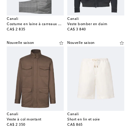
Canali
Canali
Costume en laine à carreaux Glen
Veste bomber en daim
original price
original price
CA$ 2 835
CA$ 3 840
Nouvelle saison
Nouvelle saison
Canali
Canali
Veste à col montant
Short en lin et soie
original price
original price
CA$ 2 350
CA$ 865