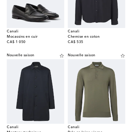
Canali
Canali
Mocassins en cuir
Chemise en coton
original price
original price
CA$ 1 050
CA$ 535
Nouvelle saison
Nouvelle saison
Canali
Canali