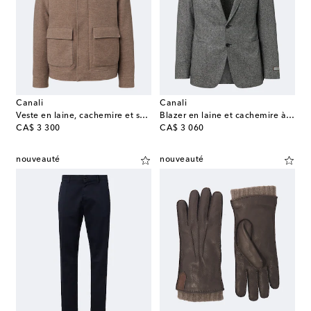
Canali
Canali
Veste en laine, cachemire et shearling
Blazer en laine et cachemire à chevrons
original price
original price
CA$ 3 300
CA$ 3 060
nouveauté
nouveauté