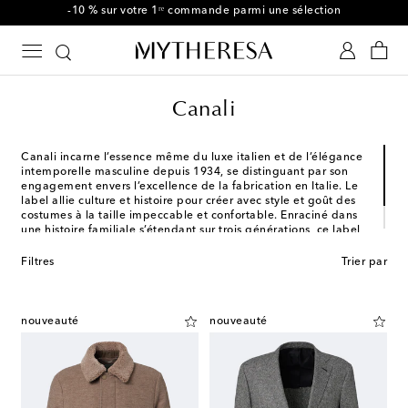
-10 % sur votre 1ʳᵉ commande parmi une sélection
Canali
Canali incarne l’essence même du luxe italien et de l’élégance
intemporelle masculine depuis 1934, se distinguant par son
engagement envers l’excellence de la fabrication en Italie. Le
label allie culture et histoire pour créer avec style et goût des
costumes à la taille impeccable et confortable. Enraciné dans
une histoire familiale s’étendant sur trois générations, ce label
prestigieux fusionne avec brio le savoir-faire artisanal avec une
approche contemporaine.
Filtres
Trier par
nouveauté
nouveauté