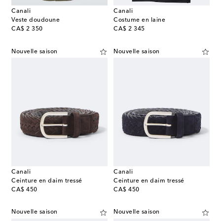
Canali
Canali
Veste doudoune
Costume en laine
original price
original price
CA$ 2 350
CA$ 2 345
Nouvelle saison
Nouvelle saison
Canali
Canali
Ceinture en daim tressé
Ceinture en daim tressé
original price
original price
CA$ 450
CA$ 450
Nouvelle saison
Nouvelle saison