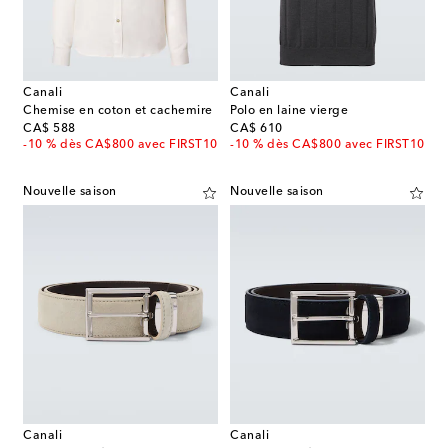
Canali
Canali
Chemise en coton et cachemire
Polo en laine vierge
original price
original price
CA$ 588
CA$ 610
-10 % dès CA$800 avec FIRST10
-10 % dès CA$800 avec FIRST10
Nouvelle saison
Nouvelle saison
Canali
Canali