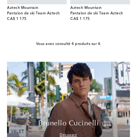
Aztech Mountain
Aztech Mountain
Pantalon de ski Team Aztech
Pantalon de ski Team Aztech
original price
original price
CA$ 1 175
CA$ 1 175
Vous avez consulté 4 produits sur 4.
Brunello Cucinelli
Découvrir