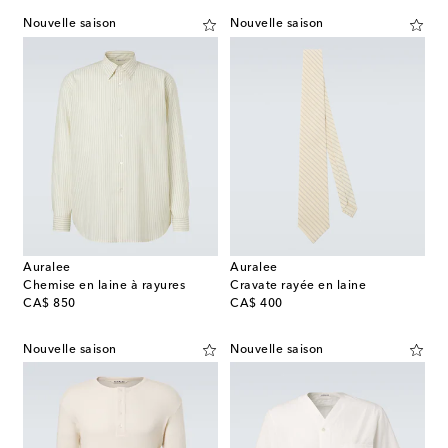
Nouvelle saison
Nouvelle saison
Auralee
Auralee
Chemise en laine à rayures
Cravate rayée en laine
original price
original price
CA$ 850
CA$ 400
Nouvelle saison
Nouvelle saison