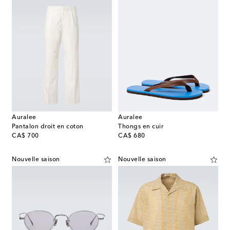
Auralee
Auralee
Pantalon droit en coton
Thongs en cuir
original price
original price
CA$ 700
CA$ 680
Nouvelle saison
Nouvelle saison