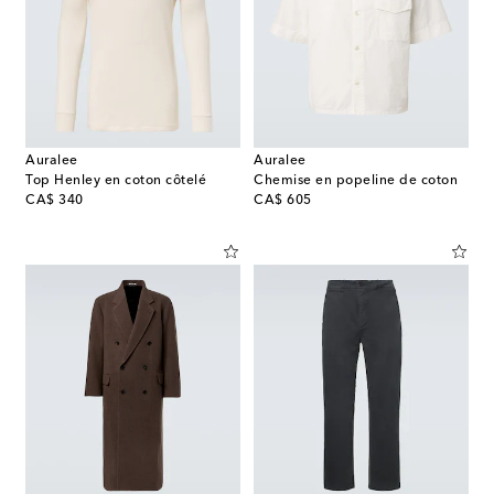
Auralee
Auralee
Top Henley en coton côtelé
Chemise en popeline de coton
original price
original price
CA$ 340
CA$ 605