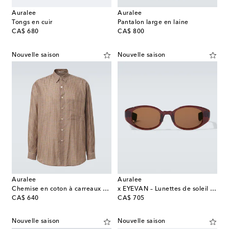
Auralee
Auralee
Tongs en cuir
Pantalon large en laine
original price
original price
CA$ 680
CA$ 800
Nouvelle saison
Nouvelle saison
Auralee
Auralee
Chemise en coton à carreaux Vichy
x EYEVAN – Lunettes de soleil ovales 002R
original price
original price
CA$ 640
CA$ 705
Nouvelle saison
Nouvelle saison