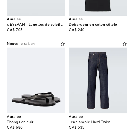
Auralee
Auralee
x EYEVAN – Lunettes de soleil ovales
Débardeur en coton côtelé
original price
original price
CA$ 705
CA$ 240
Nouvelle saison
Auralee
Auralee
Thongs en cuir
Jean ample Hard Twist
original price
original price
CA$ 680
CA$ 535