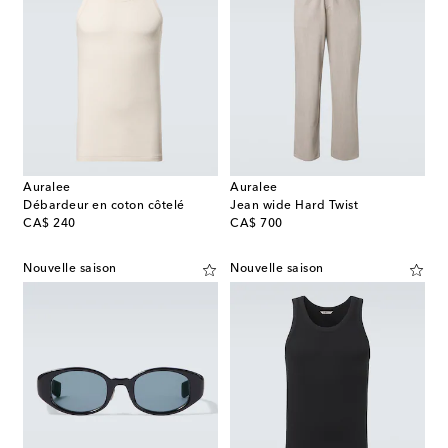
Auralee
Auralee
Débardeur en coton côtelé
Jean wide Hard Twist
original price
original price
CA$ 240
CA$ 700
Nouvelle saison
Nouvelle saison