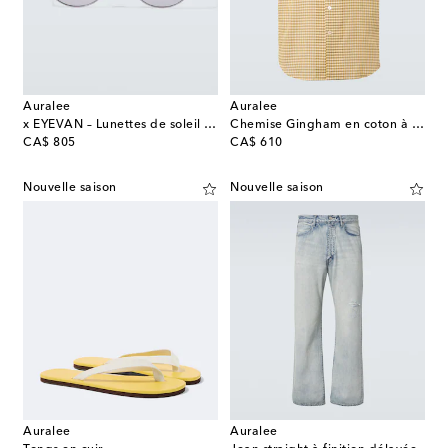
Auralee
Auralee
x EYEVAN – Lunettes de soleil ovales 003
Chemise Gingham en coton à carreaux
original price
original price
CA$ 805
CA$ 610
Nouvelle saison
Nouvelle saison
Auralee
Auralee