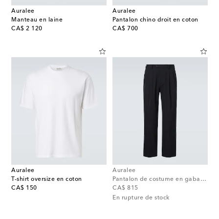
Auralee
Auralee
Manteau en laine
Pantalon chino droit en coton
original price
original price
CA$ 2 120
CA$ 700
Auralee
Auralee
T-shirt oversize en coton
Pantalon de costume en gabardine de laine
original price
original price
CA$ 150
CA$ 815
En rupture de stock