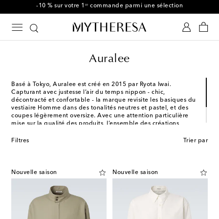
-10 % sur votre 1ʳᵉ commande parmi une sélection
Auralee
Basé à Tokyo, Auralee est créé en 2015 par Ryota Iwai.
Capturant avec justesse l’air du temps nippon - chic,
décontracté et confortable - la marque revisite les basiques du
vestiaire Homme dans des tonalités neutres et pastel, et des
coupes légèrement oversize. Avec une attention particulière
mise sur la qualité des produits, l’ensemble des créations
Auralee sont conçues au Japon à partir de tissus haut de
gamme des plus raffinés provenant des quatre coins du
Filtres
Trier par
monde.
Nouvelle saison
Nouvelle saison