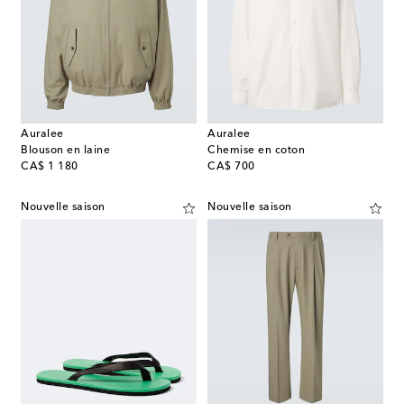
Auralee
Auralee
Blouson en laine
Chemise en coton
original price
original price
CA$ 1 180
CA$ 700
Nouvelle saison
Nouvelle saison