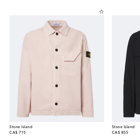
Stone Island
Stone Island
original price
original price
CA$ 715
CA$ 855