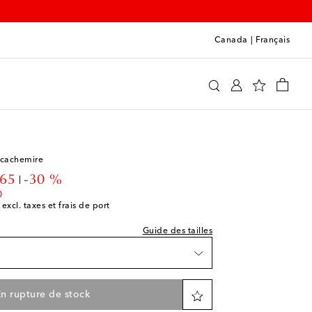
Canada
|
Français
lude
Vêtements
Vestes
Surchemises
e indiquée
 la Wishlist
la Wishlist
 cachemire
la Wishlist
nt price
65
-30 %
a Wishlist
0
 excl. taxes et frais de port
 la Wishlist
Guide des tailles
à la Wishlist
e
r à la Wishlist
n rupture de stock