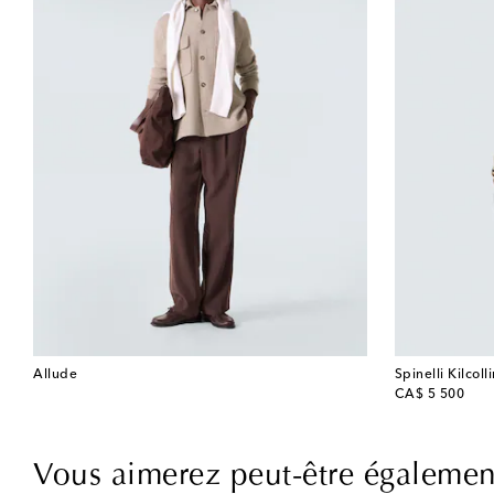
Allude
Spinelli Kilcoll
original price
CA$ 5 500
Vous aimerez peut-être égalemen