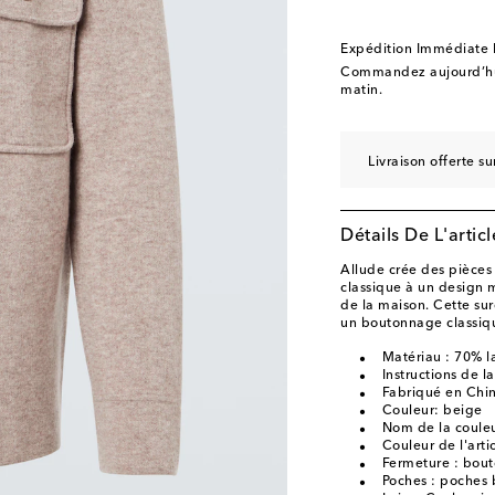
Expédition Immédiate
Commandez aujourd’hui
matin.
Livraison offerte 
Détails De L'articl
Allude crée des pièces 
classique à un design m
de la maison. Cette su
un boutonnage classiqu
Matériau : 70% l
Instructions de l
Fabriqué en Chi
Couleur: beige
Nom de la couleu
Couleur de l'arti
Fermeture : bout
Poches : poches