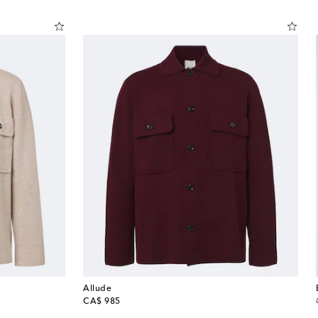
Allude
original price
CA$ 985