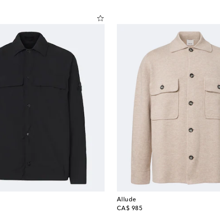
Allude
original price
CA$ 985