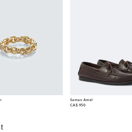
in
Saman Amel
original price
CA$ 950
t