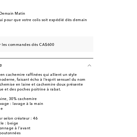
 Demain Matin
 pour que votre colis soit expédié dès demain
sur les commandes dès CA$600
e
en cachemire raffinées qui allient un style
oderne, faisant écho à l’esprit sensuel du nom
rchemise en laine et cachemire doux présente
e et des poches poitrine à rabat.
aine, 30% cachemire
avage : lavage à la main
ne
r selon créateur : 46
cle : beige
onnage à l'avant
 boutonnées