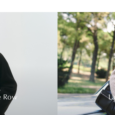
e Row
La