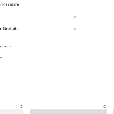
e
e: P01135470
r Gratuits
tements
es