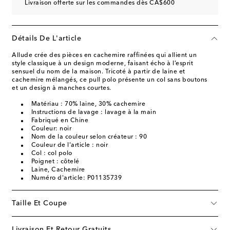
Livraison offerte sur les commandes dès CA$600
Détails De L'article
Allude crée des pièces en cachemire raffinées qui allient un
style classique à un design moderne, faisant écho à l’esprit
sensuel du nom de la maison. Tricoté à partir de laine et
cachemire mélangés, ce pull polo présente un col sans boutons
et un design à manches courtes.
Matériau : 70% laine, 30% cachemire
Instructions de lavage : lavage à la main
Fabriqué en Chine
Couleur: noir
Nom de la couleur selon créateur : 90
Couleur de l'article : noir
Col : col polo
Poignet : côtelé
Laine, Cachemire
Numéro d'article: P01135739
Taille Et Coupe
Livraison Et Retour Gratuits