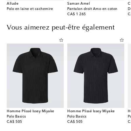
Allude
Saman Amel
C
Polo en laine et cachemire
Pantalon droit Amo en coton
D
original price
or
CA$ 1 265
C
Vous aimerez peut-être également
Homme Plissé Issey Miyake
Homme Plissé Issey Miyake
H
Polo Basics
Polo Basics
P
original price
original price
or
CA$ 505
CA$ 505
C