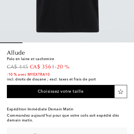
Allude
Polo en laine et cachemire
original price
discount price
CA$ 445
CA$ 356
-20 %
-10 % avec MYEXTRA10
incl. droits de douane ; excl. taxes et frais de port
Choisissez votre taille
Expédition Immédiate Demain Matin
Commandez aujourd’hui pour que votre colis soit expédié dès
demain matin.