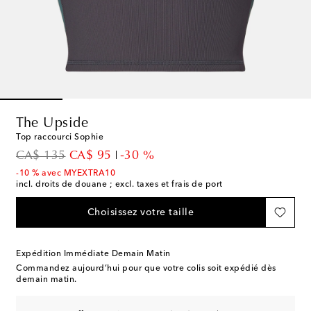
The Upside
Top raccourci Sophie
original price
discount price
CA$ 135
CA$ 95
-30 %
-10 % avec MYEXTRA10
incl. droits de douane ; excl. taxes et frais de port
Choisissez votre taille
Expédition Immédiate Demain Matin
Commandez aujourd’hui pour que votre colis soit expédié dès
demain matin.