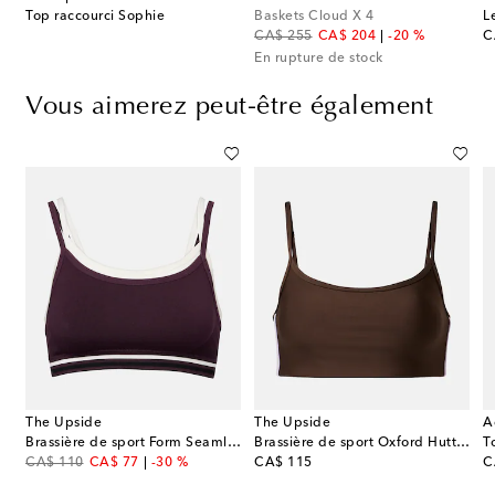
Top raccourci Sophie
Baskets Cloud X 4
L
original price
discount price
or
CA$ 255
CA$ 204
-20 %
C
En rupture de stock
Vous aimerez peut-être également
The Upside
The Upside
A
ère de sport Oxford Harley
Brassière de sport Form Seamless Kelsey
Brassière de sport Oxford Hutton
T
original price
discount price
original price
or
CA$ 110
CA$ 77
-30 %
CA$ 115
C