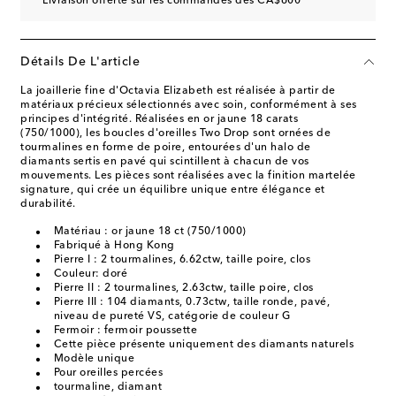
Livraison offerte sur les commandes dès CA$600
Détails De L'article
La joaillerie fine d'Octavia Elizabeth est réalisée à partir de
matériaux précieux sélectionnés avec soin, conformément à ses
principes d'intégrité. Réalisées en or jaune 18 carats
(750/1000), les boucles d'oreilles Two Drop sont ornées de
tourmalines en forme de poire, entourées d'un halo de
diamants sertis en pavé qui scintillent à chacun de vos
mouvements. Les pièces sont réalisées avec la finition martelée
signature, qui crée un équilibre unique entre élégance et
durabilité.
Matériau : or jaune 18 ct (750/1000)
Fabriqué à Hong Kong
Pierre I : 2 tourmalines, 6.62ctw, taille poire, clos
Couleur: doré
Pierre II : 2 tourmalines, 2.63ctw, taille poire, clos
Pierre III : 104 diamants, 0.73ctw, taille ronde, pavé,
niveau de pureté VS, catégorie de couleur G
Fermoir : fermoir poussette
Cette pièce présente uniquement des diamants naturels
Modèle unique
Pour oreilles percées
tourmaline, diamant