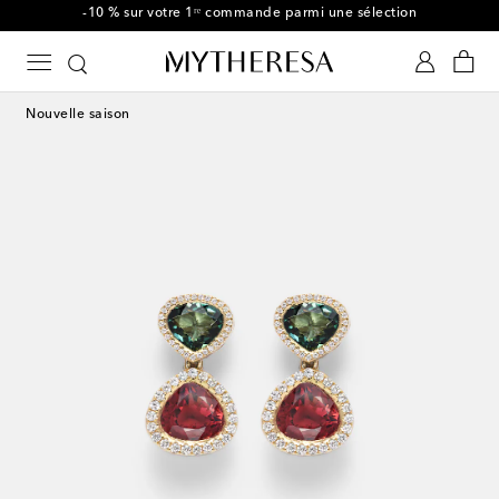
-10 % sur votre 1ʳᵉ commande parmi une sélection
Nouvelle saison