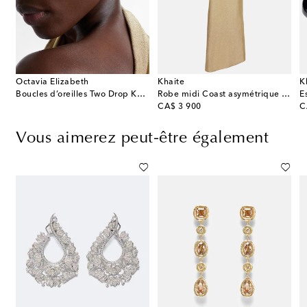
Octavia Elizabeth
Khaite
K
l Beach Allia en or 18 ct et turquoise
Boucles d’oreilles Two Drop Kaleidoscope en or 18 ct, tourmalines et diamants
Robe midi Coast asymétrique en lamé
original price
or
CA$ 3 900
C
Vous aimerez peut-être également