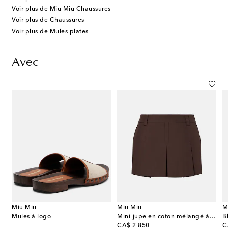
Voir plus de Miu Miu Chaussures
Voir plus de Chaussures
Voir plus de Mules plates
Avec
Miu Miu
Miu Miu
M
Mules à logo
Mini-jupe en coton mélangé à logo
original price
or
CA$ 2 850
C