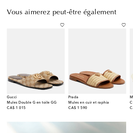
Vous aimerez peut-être également
Gucci
Prada
M
sé
Mules Double G en toile GG
Mules en cuir et raphia
original price
original price
or
CA$ 1 015
CA$ 1 590
C