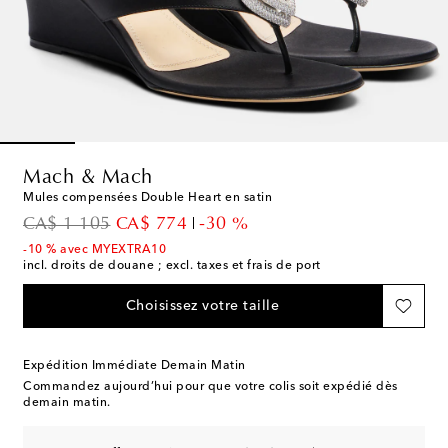
Mach & Mach
Mules compensées Double Heart en satin
original price
discount price
CA$ 1 105
CA$ 774
-30 %
-10 % avec MYEXTRA10
incl. droits de douane ; excl. taxes et frais de port
Choisissez votre taille
Expédition Immédiate Demain Matin
Commandez aujourd’hui pour que votre colis soit expédié dès
demain matin.