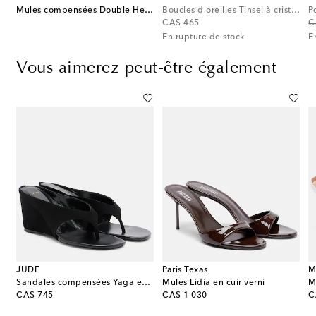
Mules compensées Double Heart en satin
Boucles d'oreilles Tinsel à cristaux
P
original price
or
CA$ 465
C
En rupture de stock
E
Vous aimerez peut-être également
JUDE
Paris Texas
M
Sandales compensées Yaga en cuir
Mules Lidia en cuir verni
M
original price
original price
or
CA$ 745
CA$ 1 030
C