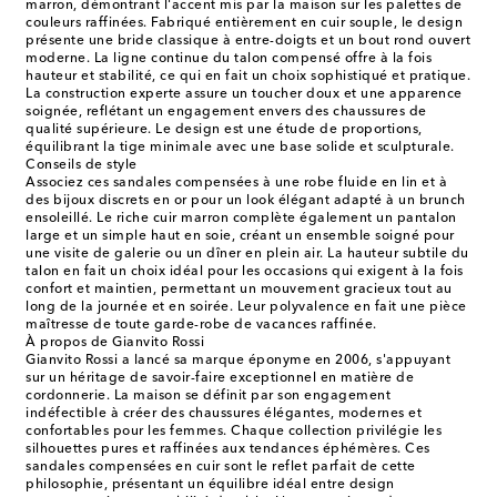
marron, démontrant l'accent mis par la maison sur les palettes de
couleurs raffinées. Fabriqué entièrement en cuir souple, le design
présente une bride classique à entre-doigts et un bout rond ouvert
moderne. La ligne continue du talon compensé offre à la fois
hauteur et stabilité, ce qui en fait un choix sophistiqué et pratique.
La construction experte assure un toucher doux et une apparence
soignée, reflétant un engagement envers des chaussures de
qualité supérieure. Le design est une étude de proportions,
équilibrant la tige minimale avec une base solide et sculpturale.
Conseils de style
Associez ces sandales compensées à une robe fluide en lin et à
des bijoux discrets en or pour un look élégant adapté à un brunch
ensoleillé. Le riche cuir marron complète également un pantalon
large et un simple haut en soie, créant un ensemble soigné pour
une visite de galerie ou un dîner en plein air. La hauteur subtile du
talon en fait un choix idéal pour les occasions qui exigent à la fois
confort et maintien, permettant un mouvement gracieux tout au
long de la journée et en soirée. Leur polyvalence en fait une pièce
maîtresse de toute garde-robe de vacances raffinée.
À propos de Gianvito Rossi
Gianvito Rossi a lancé sa marque éponyme en 2006, s'appuyant
sur un héritage de savoir-faire exceptionnel en matière de
cordonnerie. La maison se définit par son engagement
indéfectible à créer des chaussures élégantes, modernes et
confortables pour les femmes. Chaque collection privilégie les
silhouettes pures et raffinées aux tendances éphémères. Ces
sandales compensées en cuir sont le reflet parfait de cette
philosophie, présentant un équilibre idéal entre design