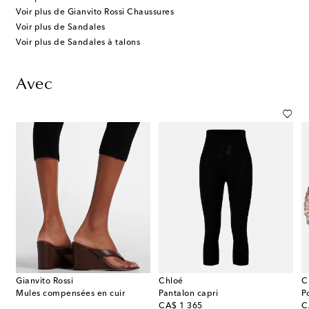
Voir plus de Gianvito Rossi Chaussures
Voir plus de Sandales
Voir plus de Sandales à talons
Avec
Gianvito Rossi
Chloé
C
Mules compensées en cuir
Pantalon capri
P
original price
or
CA$ 1 365
C