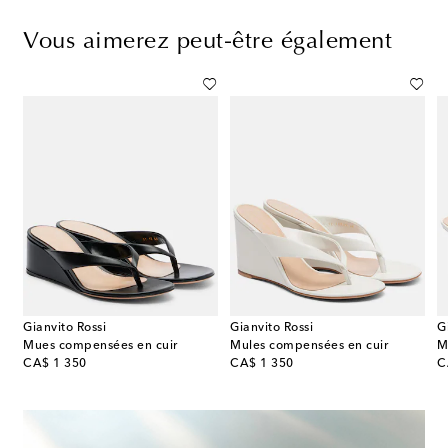
Vous aimerez peut-être également
Gianvito Rossi
Gianvito Rossi
G
 compensées Livi à carreaux
Mues compensées en cuir
Mules compensées en cuir
M
original price
original price
or
CA$ 1 350
CA$ 1 350
C