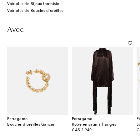
Voir plus de Bijoux fantaisie
Voir plus de Boucles d'oreilles
Avec
Ferragamo
Ferragamo
F
mo Mia Small en raphia
Boucles d'oreilles Gancini
Robe en satin à franges
original price
or
CA$ 2 940
C