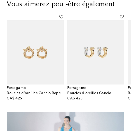
Vous aimerez peut-être également
Ferragamo
Ferragamo
F
cles d'oreilles Orange Blossom
Boucles d'oreilles Gancio Rope
Boucles d'oreilles Gancio
B
original price
original price
or
CA$ 425
CA$ 425
C