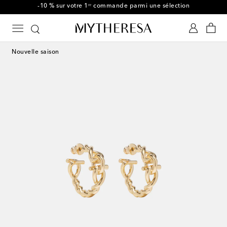
-10 % sur votre 1ʳᵉ commande parmi une sélection
Nouvelle saison