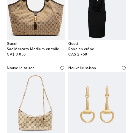
Gucci
Gucci
Sac Mercato Medium en toile GG
Robe en crêpe
original price
original price
CA$ 3 050
CA$ 2 750
Nouvelle saison
Nouvelle saison