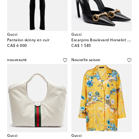
Gucci
Gucci
Pantalon skinny en cuir
Escarpins Boulevard Horsebit en cuir
original price
original price
CA$ 6 000
CA$ 1 585
nouveauté
Nouvelle saison
Gucci
Gucci