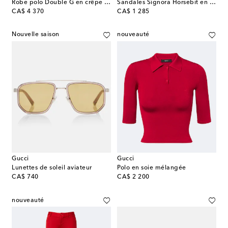
Robe polo Double G en crêpe de laine
Sandales Signora Horsebit en cuir
original price
original price
CA$ 4 370
CA$ 1 285
Nouvelle saison
nouveauté
Gucci
Gucci
Lunettes de soleil aviateur
Polo en soie mélangée
original price
original price
CA$ 740
CA$ 2 200
nouveauté