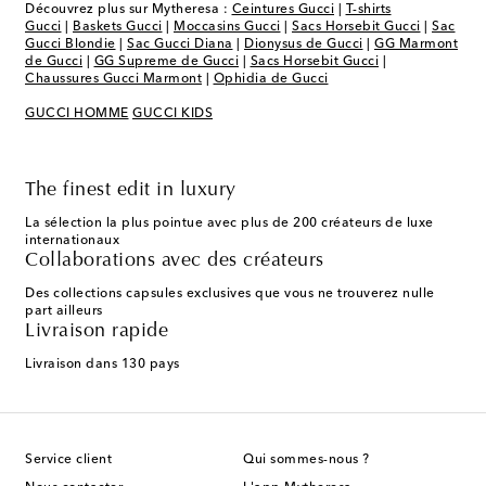
Découvrez plus sur Mytheresa :
Ceintures Gucci
|
T-shirts
Gucci
|
Baskets Gucci
|
Moccasins Gucci
|
Sacs Horsebit Gucci
|
Sac
Gucci Blondie
|
Sac Gucci Diana
|
Dionysus de Gucci
|
GG Marmont
de Gucci
|
GG Supreme de Gucci
|
Sacs Horsebit Gucci
|
Chaussures Gucci Marmont
|
Ophidia de Gucci
GUCCI HOMME
GUCCI KIDS
The finest edit in luxury
La sélection la plus pointue avec plus de 200 créateurs de luxe
internationaux
Collaborations avec des créateurs
Des collections capsules exclusives que vous ne trouverez nulle
part ailleurs
Livraison rapide
Livraison dans 130 pays
Service client
Qui sommes-nous ?