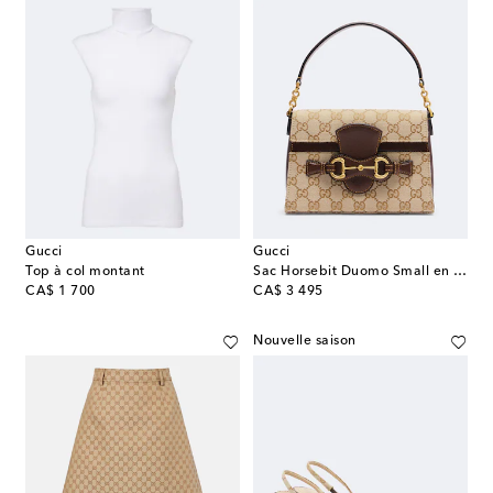
Gucci
Gucci
Top à col montant
Sac Horsebit Duomo Small en toile GG
original price
original price
CA$ 1 700
CA$ 3 495
Nouvelle saison