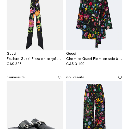
Gucci
Gucci
Foulard Gucci Flora en sergé de soie
Chemise Gucci Flora en soie à fleurs
original price
original price
CA$ 335
CA$ 3 100
nouveauté
nouveauté