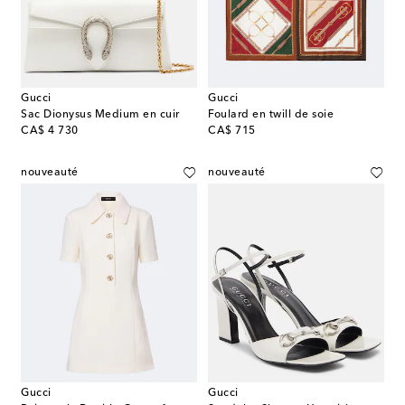
Gucci
Gucci
Sac Dionysus Medium en cuir
Foulard en twill de soie
original price
original price
CA$ 4 730
CA$ 715
nouveauté
nouveauté
Gucci
Gucci