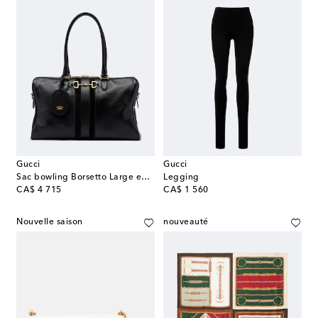
Gucci
Gucci
Sac bowling Borsetto Large en cuir
Legging
original price
original price
CA$ 4 715
CA$ 1 560
Nouvelle saison
nouveauté