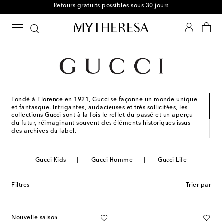
Service client français
Fondé à Florence en 1921, Gucci se façonne un monde unique
et fantasque. Intrigantes, audacieuses et très sollicitées, les
collections Gucci sont à la fois le reflet du passé et un aperçu
du futur, réimaginant souvent des éléments historiques issus
des archives du label.
Aujourd'hui, Gucci poursuit son engagement envers
l'excellence et la créativité. Des silhouettes saisissantes et de
Gucci Kids
Gucci Homme
Gucci Life
nouvelles palettes de couleurs marquent la prochaine étape de
l'héritage légendaire de la maison.
Filtres
Trier par
Nouvelle saison