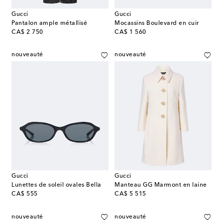
Gucci
Gucci
Pantalon ample métallisé
Mocassins Boulevard en cuir
original price
original price
CA$ 2 750
CA$ 1 560
nouveauté
nouveauté
Gucci
Gucci
Lunettes de soleil ovales Bella
Manteau GG Marmont en laine
original price
original price
CA$ 555
CA$ 5 515
nouveauté
nouveauté