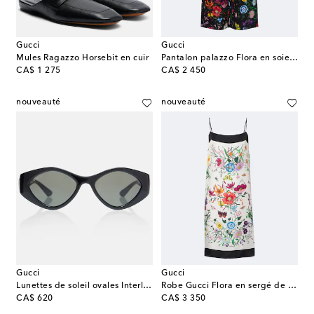
Gucci
Gucci
Mules Ragazzo Horsebit en cuir
Pantalon palazzo Flora en soie à fleurs
original price
original price
CA$ 1 275
CA$ 2 450
nouveauté
nouveauté
Gucci
Gucci
Lunettes de soleil ovales Interlocking G
Robe Gucci Flora en sergé de soie
original price
original price
CA$ 620
CA$ 3 350