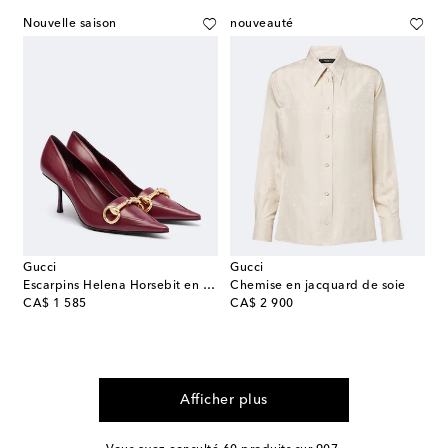
Nouvelle saison
nouveauté
Gucci
Gucci
Escarpins Helena Horsebit en cuir
Chemise en jacquard de soie
original price
original price
CA$ 1 585
CA$ 2 900
Afficher plus