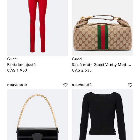
Gucci
Gucci
Pantalon ajusté
Sac à main Gucci Vanity Medium en toile GG
original price
original price
CA$ 1 950
CA$ 2 535
nouveauté
nouveauté