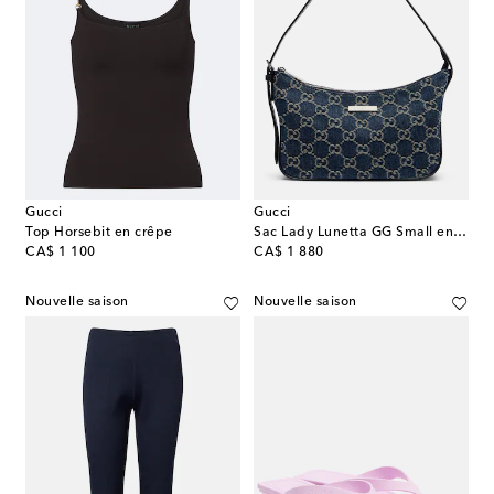
Gucci
Gucci
Top Horsebit en crêpe
Sac Lady Lunetta GG Small en denim
original price
original price
CA$ 1 100
CA$ 1 880
Nouvelle saison
Nouvelle saison