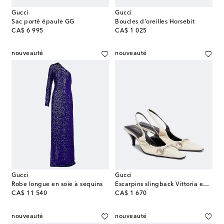
Gucci
Gucci
Sac porté épaule GG
Boucles d'oreilles Horsebit
original price
original price
CA$ 6 995
CA$ 1 025
nouveauté
nouveauté
Gucci
Gucci
Robe longue en soie à sequins
Escarpins slingback Vittoria en cuir
original price
original price
CA$ 11 540
CA$ 1 670
nouveauté
nouveauté