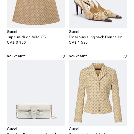
Gucci
Gucci
Jupe midi en toile GG
Escarpins slingback Donna en toile GG
original price
original price
CA$ 3 150
CA$ 1 585
nouveauté
nouveauté
Gucci
Gucci