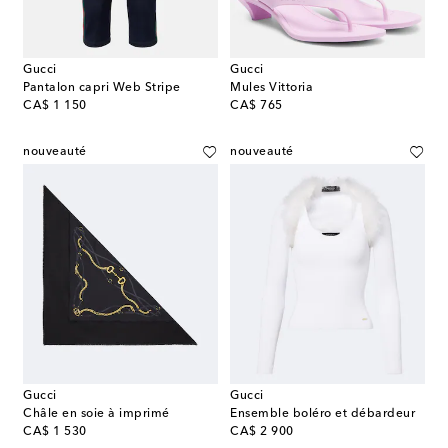
Gucci
Gucci
Pantalon capri Web Stripe
Mules Vittoria
original price
original price
CA$ 1 150
CA$ 765
nouveauté
nouveauté
Gucci
Gucci
Châle en soie à imprimé
Ensemble boléro et débardeur
original price
original price
CA$ 1 530
CA$ 2 900