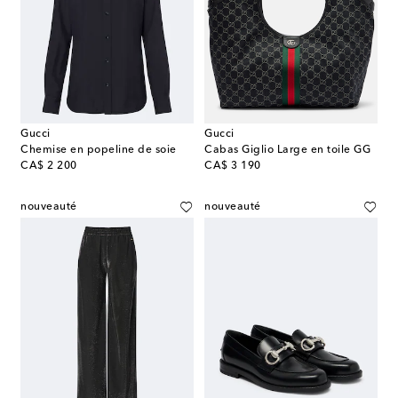
Gucci
Gucci
Chemise en popeline de soie
Cabas Giglio Large en toile GG
original price
original price
CA$ 2 200
CA$ 3 190
nouveauté
nouveauté