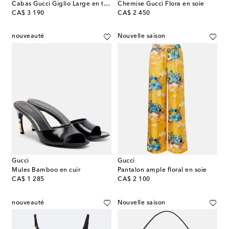
Cabas Gucci Giglio Large en toile GG
Chemise Gucci Flora en soie
original price
original price
CA$ 3 190
CA$ 2 450
nouveauté
Nouvelle saison
Gucci
Gucci
Mules Bamboo en cuir
Pantalon ample floral en soie
original price
original price
CA$ 1 285
CA$ 2 100
nouveauté
Nouvelle saison