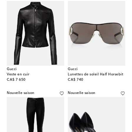
Gucci
Gucci
Veste en cuir
Lunettes de soleil Half Horsebit
original price
original price
CA$ 7 650
CA$ 740
Nouvelle saison
Nouvelle saison