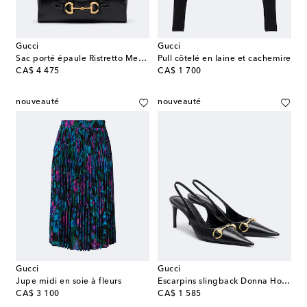
Gucci
Gucci
Sac porté épaule Ristretto Medium en cuir
Pull côtelé en laine et cachemire
original price
original price
CA$ 4 475
CA$ 1 700
nouveauté
nouveauté
Gucci
Gucci
Jupe midi en soie à fleurs
Escarpins slingback Donna Horsebit en cuir
original price
original price
CA$ 3 100
CA$ 1 585