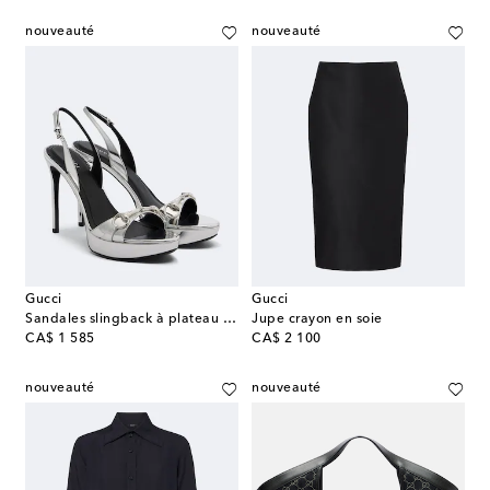
nouveauté
nouveauté
Gucci
Gucci
Sandales slingback à plateau Donna en cuir
Jupe crayon en soie
original price
original price
CA$ 1 585
CA$ 2 100
nouveauté
nouveauté