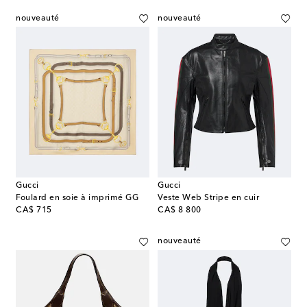
nouveauté
nouveauté
Gucci
Gucci
Foulard en soie à imprimé GG
Veste Web Stripe en cuir
original price
original price
CA$ 715
CA$ 8 800
nouveauté