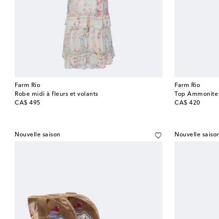
Farm Rio
Farm Rio
Robe midi à fleurs et volants
Top Ammonite
original price
original price
CA$ 495
CA$ 420
Nouvelle saison
Nouvelle saiso