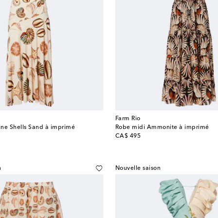
Farm Rio
ne Shells Sand à imprimé
Robe midi Ammonite à imprimé
original price
CA$ 495
n
Nouvelle saison