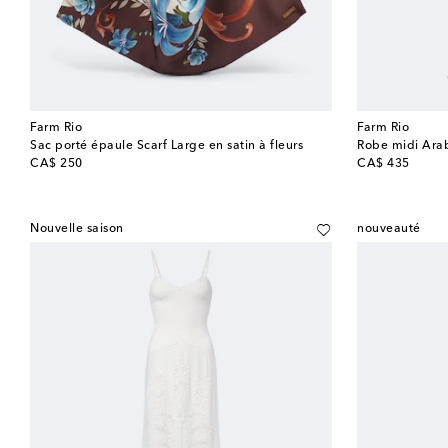
Farm Rio
Farm Rio
Sac porté épaule Scarf Large en satin à fleurs
Robe midi Arab
original price
original price
CA$ 250
CA$ 435
Nouvelle saison
nouveauté