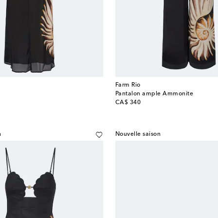
Farm Rio
Pantalon ample Ammonite
original price
CA$ 340
n
Nouvelle saison