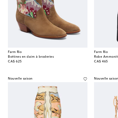
Farm Rio
Farm Rio
Bottines en daim à broderies
Robe Ammonite
original price
original price
CA$ 625
CA$ 465
Nouvelle saison
Nouvelle saiso