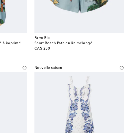
Farm Rio
é à imprimé
Short Beach Path en lin mélangé
original price
CA$ 250
Nouvelle saison