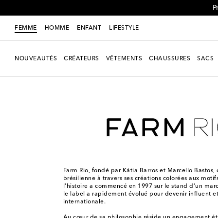
P
FEMME
HOMME
ENFANT
LIFESTYLE
NOUVEAUTÉS
CRÉATEURS
VÊTEMENTS
CHAUSSURES
SACS
Femme
Créateurs
Farm Rio
Farm Rio, fondé par Kátia Barros et Marcello Bastos, 
brésilienne à travers ses créations colorées aux motifs
l’histoire a commencé en 1997 sur le stand d’un ma
le label a rapidement évolué pour devenir influent
internationale.
Au cœur de sa philosophie réside un engagement ét