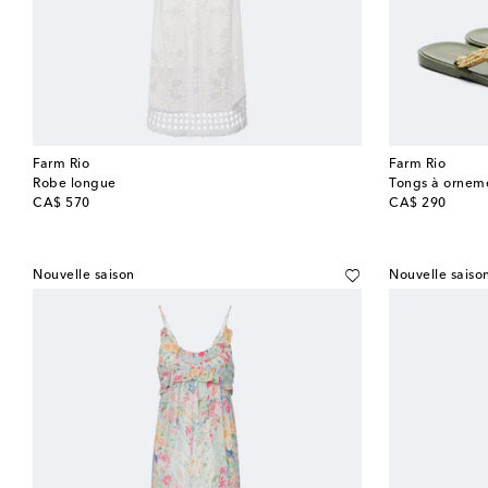
Farm Rio
Farm Rio
Robe longue
Tongs à ornem
original price
original price
CA$ 570
CA$ 290
Nouvelle saison
Nouvelle saiso