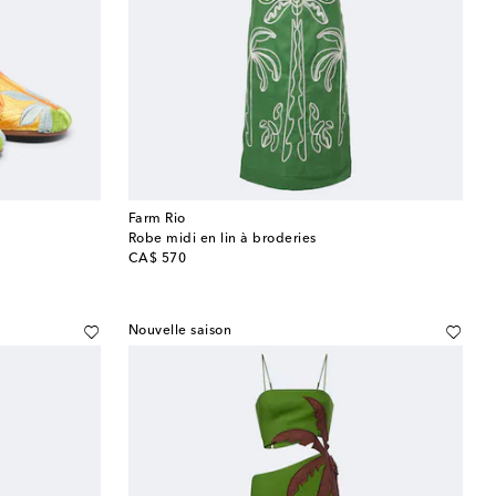
Farm Rio
Robe midi en lin à broderies
original price
CA$ 570
Nouvelle saison