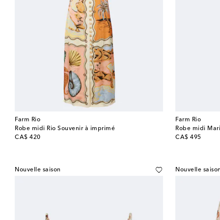
Farm Rio
Farm Rio
Robe midi Rio Souvenir à imprimé
Robe midi Mari
original price
original price
CA$ 420
CA$ 495
Nouvelle saison
Nouvelle saiso