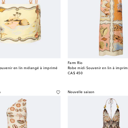
Farm Rio
Souvenir en lin mélangé à imprimé
Robe midi Souvenir en lin à impri
original price
CA$ 450
n
Nouvelle saison