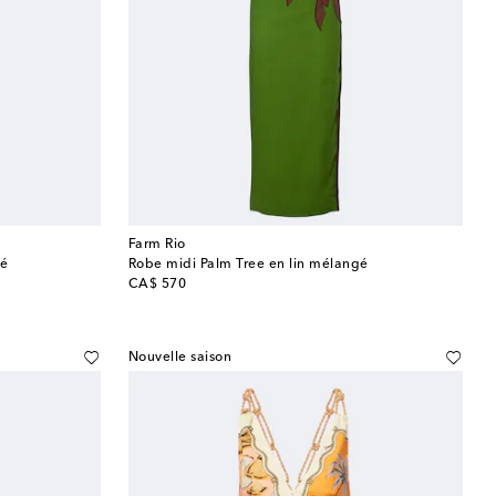
Farm Rio
mé
Robe midi Palm Tree en lin mélangé
original price
CA$ 570
Nouvelle saison