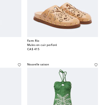
Farm Rio
Mules en cuir perforé
original price
CA$ 415
Nouvelle saison