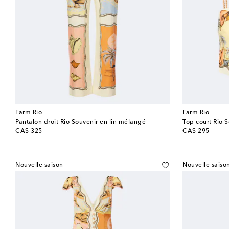
Farm Rio
Farm Rio
Pantalon droit Rio Souvenir en lin mélangé
Top court Rio 
original price
original price
CA$ 325
CA$ 295
Nouvelle saison
Nouvelle saiso