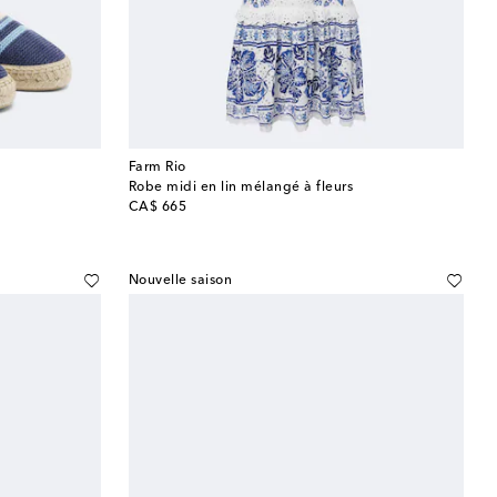
Farm Rio
Robe midi en lin mélangé à fleurs
original price
CA$ 665
Nouvelle saison