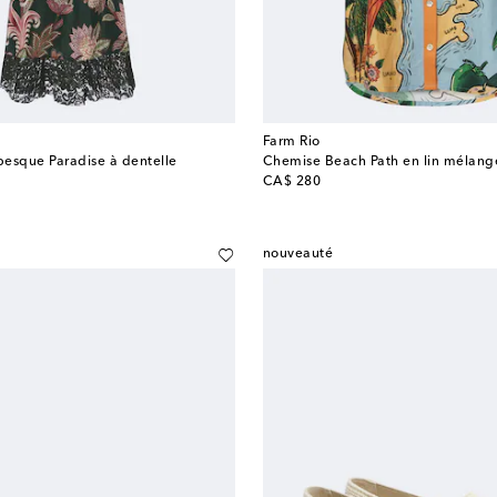
Farm Rio
esque Paradise à dentelle
Chemise Beach Path en lin mélang
original price
CA$ 280
nouveauté