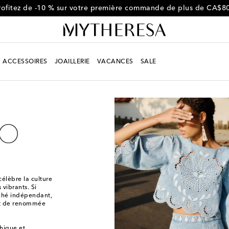
rofitez de -10 % sur votre première commande de plus de CA$8
ACCESSOIRES
JOAILLERIE
VACANCES
SALE
célèbre la culture
 vibrants. Si
rché indépendant,
 et de renommée
hique et