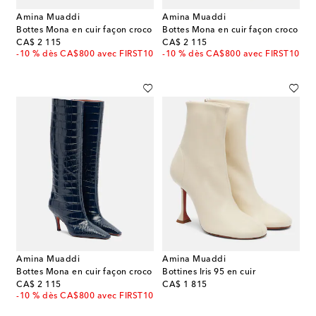
Amina Muaddi
Amina Muaddi
Bottes Mona en cuir façon croco
Bottes Mona en cuir façon croco
original price
original price
CA$ 2 115
CA$ 2 115
-10 % dès CA$800 avec FIRST10
-10 % dès CA$800 avec FIRST10
Amina Muaddi
Amina Muaddi
Bottes Mona en cuir façon croco
Bottines Iris 95 en cuir
original price
original price
CA$ 2 115
CA$ 1 815
-10 % dès CA$800 avec FIRST10