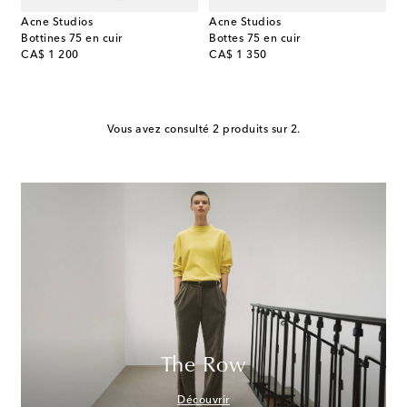
Acne Studios
Acne Studios
Bottines 75 en cuir
Bottes 75 en cuir
original price
original price
CA$ 1 200
CA$ 1 350
Vous avez consulté 2 produits sur 2.
The Row
Découvrir