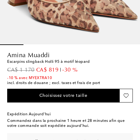
Amina Muaddi
Escarpins slingback Holli 95 à motif léopard
original price
discount price
CA$ 1 170
CA$ 819
-30 %
-10 % avec MYEXTRA10
incl. droits de douane ; excl. taxes et frais de port
Choisissez votre taille
Expédition Aujourd'hui
Commandez dans la prochaine
1 heure et 28 minutes
afin que
votre commande soit expédiée aujourd'hui.