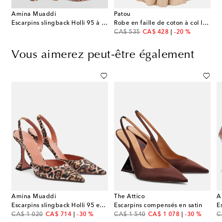
Amina Muaddi
Patou
Escarpins slingback Holli 95 à motif léopard
Robe en faille de coton à col lavallière
original price
discount price
CA$ 535
CA$ 428
-20 %
Vous aimerez peut-être également
Amina Muaddi
The Attico
A
Escarpins slingback Holli 95 en satin
Escarpins compensés en satin
original price
discount price
original price
discount price
or
CA$ 1 020
CA$ 714
-30 %
CA$ 1 540
CA$ 1 078
-30 %
C