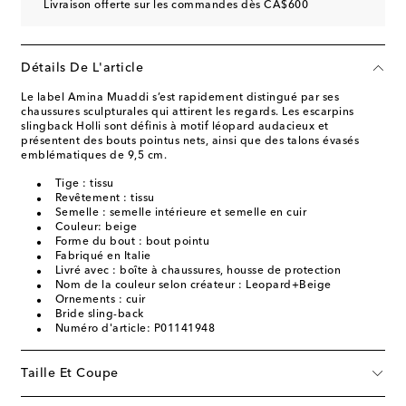
Livraison offerte sur les commandes dès CA$600
Détails De L'article
Le label Amina Muaddi s’est rapidement distingué par ses
chaussures sculpturales qui attirent les regards. Les escarpins
slingback Holli sont définis à motif léopard audacieux et
présentent des bouts pointus nets, ainsi que des talons évasés
emblématiques de 9,5 cm.
Tige : tissu
Revêtement : tissu
Semelle : semelle intérieure et semelle en cuir
Couleur: beige
Forme du bout : bout pointu
Fabriqué en Italie
Livré avec : boîte à chaussures, housse de protection
Nom de la couleur selon créateur : Leopard+Beige
Ornements : cuir
Bride sling-back
Numéro d'article: P01141948
Taille Et Coupe