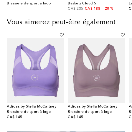
Brassière de sport à logo
Baskets Cloud 5
L
original price
discount price
or
CA$ 235
CA$ 188
-20 %
C
Vous aimerez peut-être également
Adidas by Stella McCartney
Adidas by Stella McCartney
V
Brassière de sport à logo
Brassière de sport à logo
B
original price
original price
or
CA$ 145
CA$ 145
C