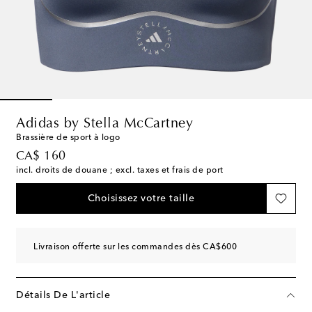
Adidas by Stella McCartney
Brassière de sport à logo
original price
CA$ 160
incl. droits de douane ; excl. taxes et frais de port
Choisissez votre taille
Livraison offerte sur les commandes dès CA$600
Détails De L'article