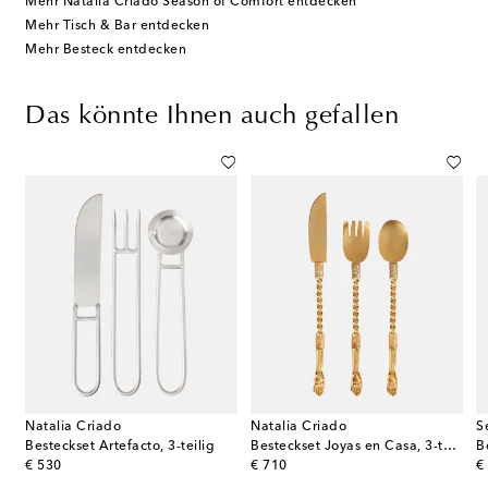
Mehr Natalia Criado Season of Comfort entdecken
Mehr Tisch & Bar entdecken
Mehr Besteck entdecken
Das könnte Ihnen auch gefallen
Natalia Criado
Natalia Criado
S
della Passione aus vier Speisetellern
Besteckset Artefacto, 3-teilig
Besteckset Joyas en Casa, 3-teilig
original price
original price
or
€ 530
€ 710
€