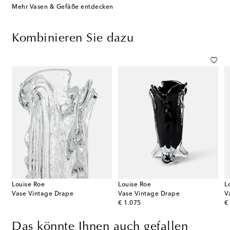
Mehr Vasen & Gefäße entdecken
Kombinieren Sie dazu
Louise Roe
Louise Roe
L
Vase Vintage Drape
Vase Vintage Drape
V
original price
or
€ 1.075
€
Das könnte Ihnen auch gefallen