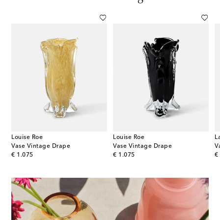
Louise Roe
Louise Roe
L
Vase Vintage Drape
Vase Vintage Drape
V
original price
original price
or
€ 1.075
€ 1.075
€