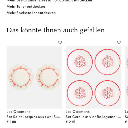
Mehr Les-Ottomans Season of Comfort entdecken
Mehr Teller entdecken
Mehr Speiseteller entdecken
Das könnte Ihnen auch gefallen
Les-Ottomans
Les-Ottomans
L
 Speisetellern
Set Saint Jacques aus zwei Suppentellern
Set Coral aus vier Beilagentellern
S
original price
original price
or
€ 180
€ 215
€