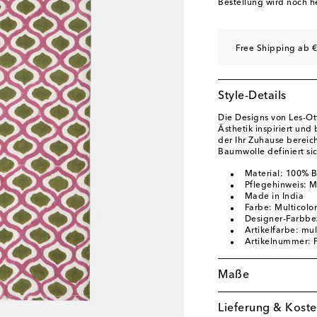
Bestellung wird noch h
Free Shipping ab €
Style-Details
Die Designs von Les-Ott
Ästhetik inspiriert un
der Ihr Zuhause bereic
Baumwolle definiert sic
Material: 100% 
Pflegehinweis: 
Made in India
Farbe: Multicolor
Designer-Farbbe
Artikelfarbe: mul
Artikelnummer:
Maße
Lieferung & Koste