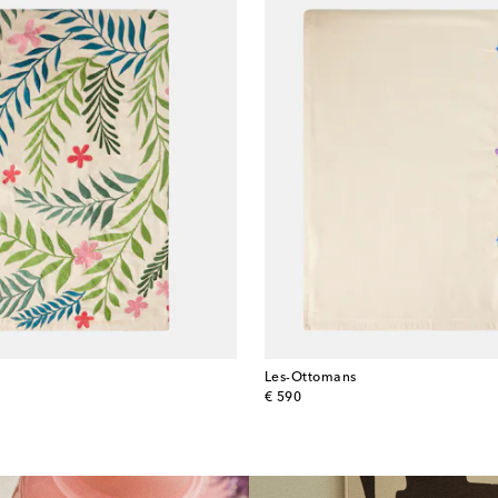
Les-Ottomans
original price
€ 590