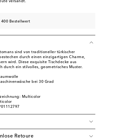
eute versandt.
 400 Bestellwert
omans sind von traditioneller türkischer
d bestechen durch einen einzigartigen Charme,
hern wird. Diese exquisite Tischdecke aus
h durch ein stilvolles, geometrisches Muster.
Baumwolle
Maschinenwäsche bei 30 Grad
zeichnung: Multicolor
ticolor
 P01112797
nlose Retoure