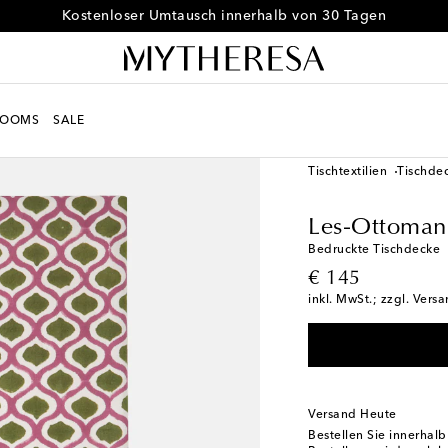
Kostenloser Umtausch innerhalb von 30 Tagen
ROOMS
SALE
LIFE
Designer
Les-O
Tischtextilien
Tischdec
Les-Ottoman
Bedruckte Tischdecke
original price
€ 145
inkl. MwSt.; zzgl. Vers
Versand Heute
Bestellen Sie innerhal