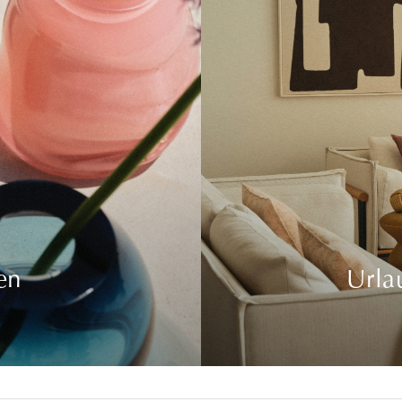
en
Urla