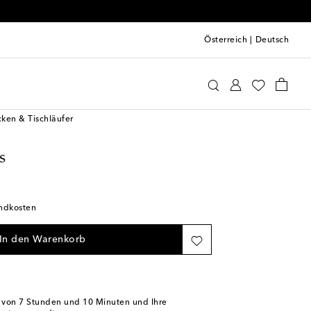
Österreich
|
Deutsch
ttomans
Home & Living
Tisch & Bar
ken & Tischläufer
s
andkosten
In den Warenkorb
b von
7 Stunden und 10 Minuten
und Ihre