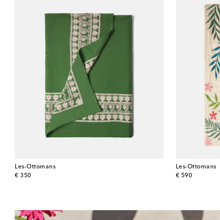
Les-Ottomans
Les-Ottomans
original price
original price
€ 350
€ 590