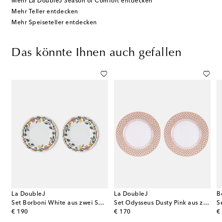
Mehr La DoubleJ Season of Comfort entdecken
Mehr Teller entdecken
Mehr Speiseteller entdecken
Das könnte Ihnen auch gefallen
La DoubleJ
La DoubleJ
B
Set Borboni White aus zwei Speisetellern
Set Odysseus Dusty Pink aus zwei Speisetellern
original price
original price
or
€ 190
€ 170
€