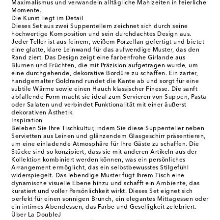
Maximalismus und verwandeln alltägliche Mahlzeiten in feierliche
Momente.
Die Kunst liegt im Detail
Dieses Set aus zwei Suppentellern zeichnet sich durch seine
hochwertige Komposition und sein durchdachtes Design aus.
Jeder Teller ist aus feinem, weißem Porzellan gefertigt und bietet
eine glatte, klare Leinwand für das aufwendige Muster, das den
Rand ziert. Das Design zeigt eine farbenfrohe Girlande aus
Blumen und Früchten, die mit Präzision aufgetragen wurde, um
eine durchgehende, dekorative Bordüre zu schaffen. Ein zarter,
handgemalter Goldrand rundet die Kante ab und sorgt für eine
subtile Wärme sowie einen Hauch klassischer Finesse. Die sanft
abfallende Form macht sie ideal zum Servieren von Suppen, Pasta
oder Salaten und verbindet Funktionalität mit einer äußerst
dekorativen Ästhetik.
Inspiration
Beleben Sie Ihre Tischkultur, indem Sie diese Suppenteller neben
Servietten aus Leinen und glänzendem Glasgeschirr präsentieren,
um eine einladende Atmosphäre für Ihre Gäste zu schaffen. Die
Stücke sind so konzipiert, dass sie mit anderen Artikeln aus der
Kollektion kombiniert werden können, was ein persönliches
Arrangement ermöglicht, das ein selbstbewusstes Stilgefühl
widerspiegelt. Das lebendige Muster fügt Ihrem Tisch eine
dynamische visuelle Ebene hinzu und schafft ein Ambiente, das
kuratiert und voller Persönlichkeit wirkt. Dieses Set eignet sich
perfekt für einen sonnigen Brunch, ein elegantes Mittagessen oder
ein intimes Abendessen, das Farbe und Geselligkeit zelebriert.
Über La DoubleJ