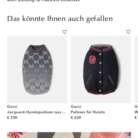
Mehr Kleidung für Haustiere entdecken
Das könnte Ihnen auch gefallen
Gucci
Gucci
G
oldo Dog Couture Mantel für Hunde
Jacquard-Hundepullover aus Wolle
Pullover für Hunde
W
original price
original price
or
€ 350
€ 650
€