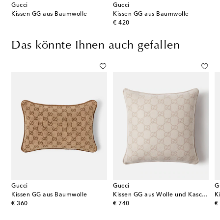
Gucci
Gucci
Kissen GG aus Baumwolle
Kissen GG aus Baumwolle
original price
€ 420
Das könnte Ihnen auch gefallen
Gucci
Gucci
G
Kissen GG aus Baumwolle
Kissen GG aus Wolle und Kaschmir
K
original price
original price
or
€ 360
€ 740
€