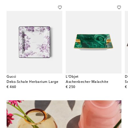
Gucci
L'Objet
D
Deko-Schale Herbarium Large
Aschenbecher Malachite
original price
original price
or
€ 460
€ 250
€