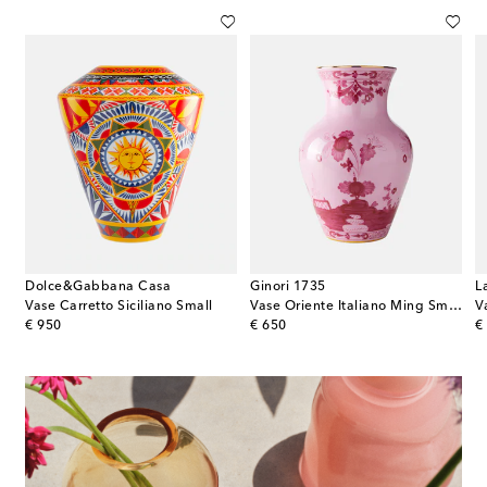
Dolce&Gabbana Casa
Ginori 1735
L
Vase Carretto Siciliano Small
Vase Oriente Italiano Ming Small
V
original price
original price
or
€ 950
€ 650
€