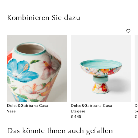
Kombinieren Sie dazu
Dolce&Gabbana Casa
Dolce&Gabbana Casa
D
Vase
Etagere
S
original price
or
€ 445
€
Das könnte Ihnen auch gefallen