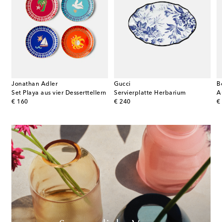
Jonathan Adler
Gucci
B
rplatte Floral
Set Playa aus vier Desserttellern
Servierplatte Herbarium
A
original price
original price
or
€ 160
€ 240
€