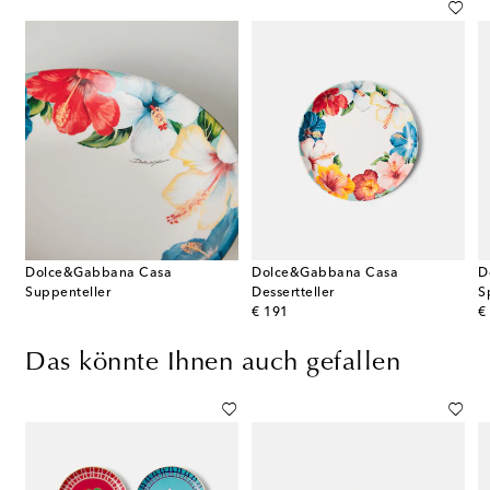
Dolce&Gabbana Casa
Dolce&Gabbana Casa
D
Suppenteller
Dessertteller
S
original price
or
€ 191
€
Das könnte Ihnen auch gefallen