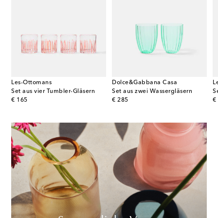
Les-Ottomans
Dolce&Gabbana Casa
L
Mix aus vier Tumbler-Gläsern
Set aus vier Tumbler-Gläsern
Set aus zwei Wassergläsern
S
original price
original price
or
€ 165
€ 285
€