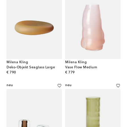
Milena Kling
Milena Kling
Deko-Objekt Seaglass Large
Vase Flow Medium
original price
original price
€ 790
€ 779
neu
neu