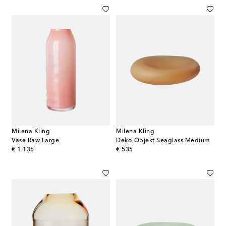
Milena Kling
Milena Kling
Vase Raw Large
Deko-Objekt Seaglass Medium
original price
original price
€ 1.135
€ 535