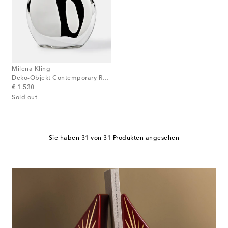
Milena Kling
Deko-Objekt Contemporary Reflections Standing Mirror Medium
original price
€ 1.530
Sold out
Sie haben 31 von 31 Produkten angesehen