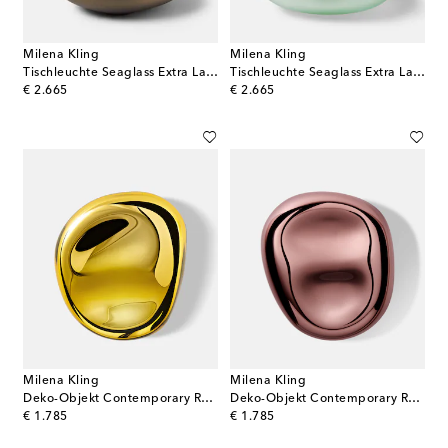
Milena Kling
Milena Kling
Tischleuchte Seaglass Extra Large
Tischleuchte Seaglass Extra Large
original price
original price
€ 2.665
€ 2.665
Milena Kling
Milena Kling
Deko-Objekt Contemporary Reflections Large
Deko-Objekt Contemporary Reflections Large
original price
original price
€ 1.785
€ 1.785