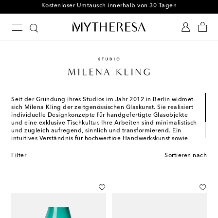
Kostenloser Umtausch innerhalb von 30 Tagen
Seit der Gründung ihres Studios im Jahr 2012 in Berlin widmet
sich Milena Kling der zeitgenössischen Glaskunst. Sie realisiert
individuelle Designkonzepte für handgefertigte Glasobjekte
und eine exklusive Tischkultur. Ihre Arbeiten sind minimalistisch
und zugleich aufregend, sinnlich und transformierend. Ein
intuitives Verständnis für hochwertige Handwerkskunst sowie
innovative Ansätze traditioneller Techniken, verbunden mit der
taktilen Verwandlung von Materialien, machen die Designs von
Filter
Sortieren nach
Milena Kling so faszinierend und einzigartig.