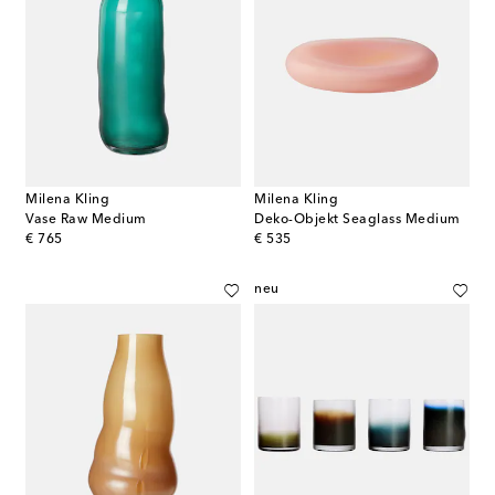
Milena Kling
Milena Kling
Vase Raw Medium
Deko-Objekt Seaglass Medium
original price
original price
€ 765
€ 535
neu