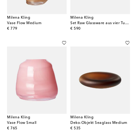
Milena Kling
Milena Kling
Vase Flow Medium
Set Raw Glassware aus vier Tumbler-Gläsern
original price
original price
€ 779
€ 590
Milena Kling
Milena Kling
Vase Flow Small
Deko-Objekt Seaglass Medium
original price
original price
€ 765
€ 535