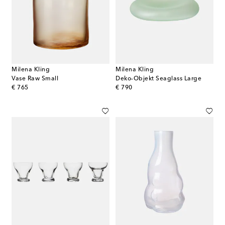
Milena Kling
Milena Kling
Vase Raw Small
Deko-Objekt Seaglass Large
original price
original price
€ 765
€ 790