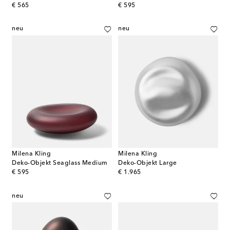
original price
original price
€ 565
€ 595
neu
neu
Milena Kling
Milena Kling
Deko-Objekt Seaglass Medium
Deko-Objekt Large
original price
original price
€ 595
€ 1.965
neu