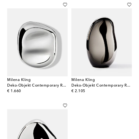
Milena Kling
Milena Kling
Deko-Objekt Contemporary Reflections Large
Deko-Objekt Contemporary Reflections Standing Mirror Medium
original price
original price
€ 1.660
€ 2.105