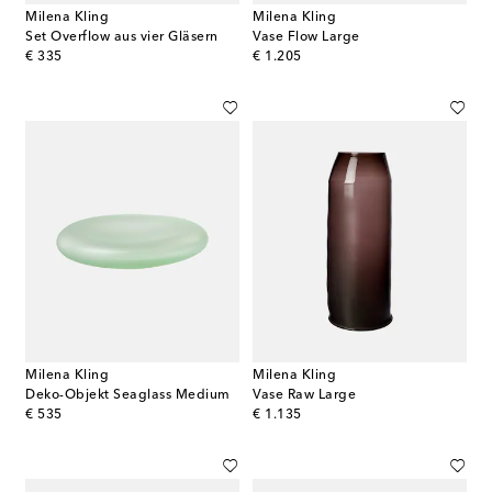
Milena Kling
Milena Kling
Set Overflow aus vier Gläsern
Vase Flow Large
original price
original price
€ 335
€ 1.205
Milena Kling
Milena Kling
Deko-Objekt Seaglass Medium
Vase Raw Large
original price
original price
€ 535
€ 1.135