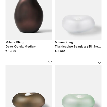
Milena Kling
Milena Kling
Deko-Objekt Medium
Tischleuchte Seaglass (EU-Stecker)
original price
original price
€ 1.370
€ 2.665