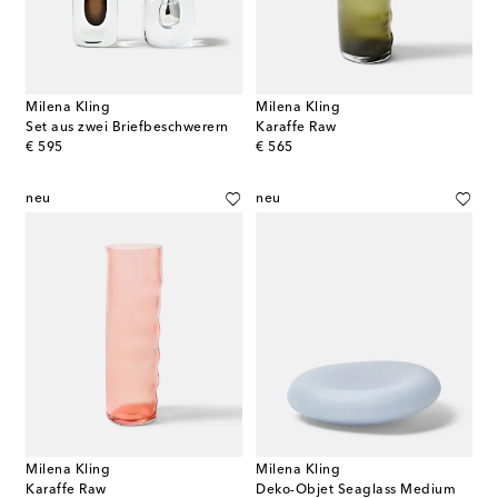
Milena Kling
Milena Kling
Set aus zwei Briefbeschwerern
Karaffe Raw
original price
original price
€ 595
€ 565
neu
neu
Milena Kling
Milena Kling
Karaffe Raw
Deko-Objet Seaglass Medium