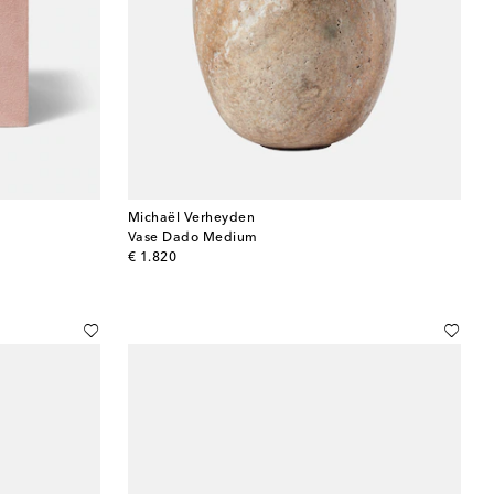
Michaël Verheyden
Vase Dado Medium
original price
€ 1.820