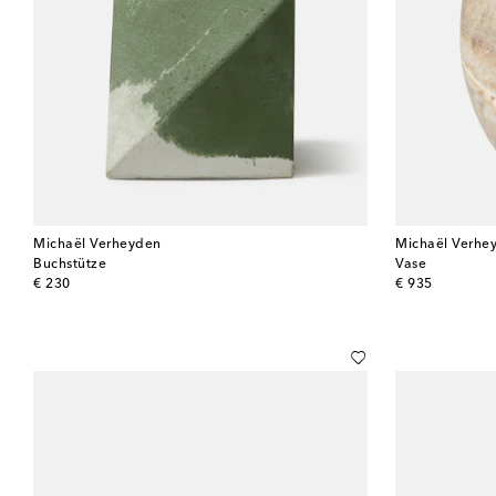
Michaël Verheyden
Michaël Verhe
Buchstütze
Vase
original price
original price
€ 230
€ 935