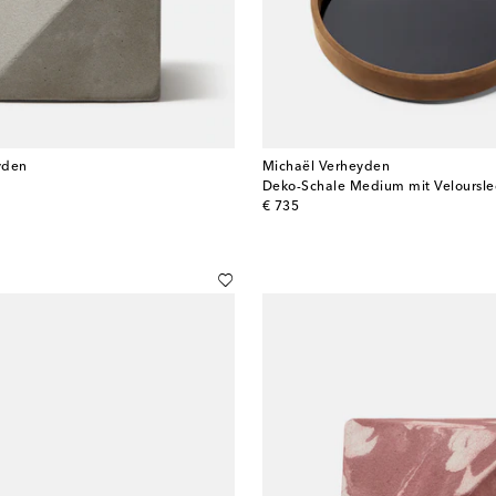
yden
Michaël Verheyden
Deko-Schale Medium mit Veloursle
original price
€ 735