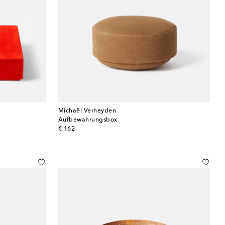
Michaël Verheyden
Aufbewahrungsbox
original price
€ 162