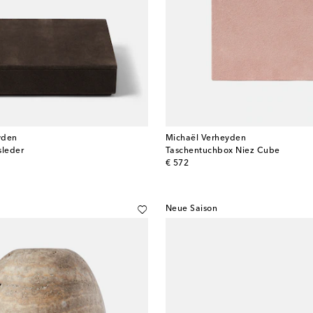
yden
Michaël Verheyden
sleder
Taschentuchbox Niez Cube
original price
€ 572
Neue Saison