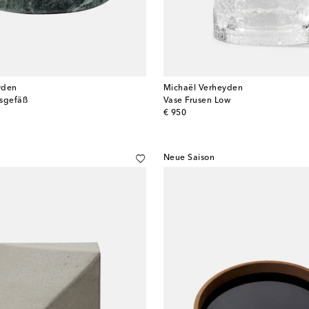
yden
Michaël Verheyden
sgefäß
Vase Frusen Low
original price
€ 950
Neue Saison