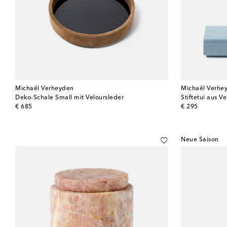
Michaël Verheyden
Michaël Verhe
Deko-Schale Small mit Veloursleder
Stiftetui aus V
original price
original price
€ 685
€ 295
Neue Saison