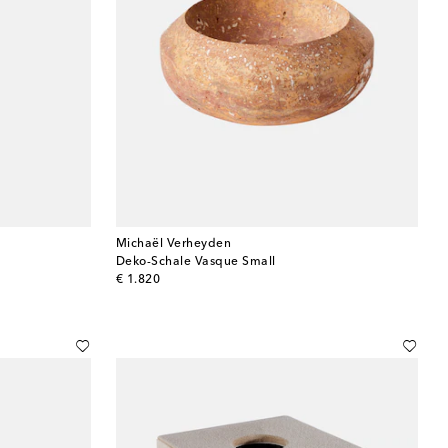
Michaël Verheyden
Deko-Schale Vasque Small
original price
€ 1.820