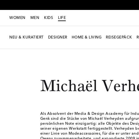
WOMEN
MEN
KIDS
LIFE
NEU & KURATIERT
DESIGNER
HOME & LIVING
REISEGEPÄCK
LIFE
Designer
Michaël Verheyden
Als Absolvent der Media & Design Academy für Indus
Genk sind die Stücke von Michaël Verheyden aufgrun
persönlichen Note einzigartig: alle Objekte des Des
seiner eigenen Werkstatt fertiggestellt. Verheyden 
einer Linie von Modeaccessoires, für die er unter an
Owens zusammenarbeitete, und expandierte 2009 in