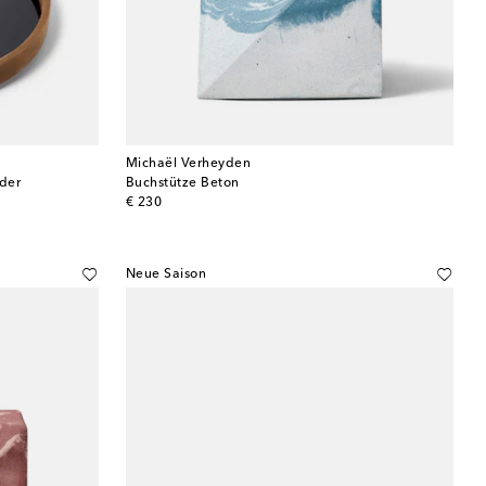
Michaël Verheyden
der
Buchstütze Beton
original price
€ 230
Neue Saison