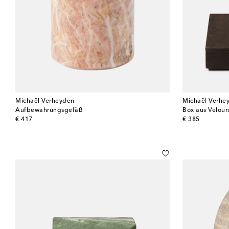
Michaël Verheyden
Michaël Verhe
Aufbewahrungsgefäß
Box aus Velour
original price
original price
€ 417
€ 385