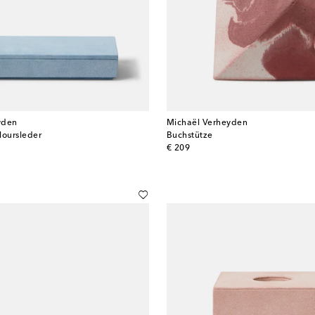
yden
Michaël Verheyden
eloursleder
Buchstütze
original price
€ 209