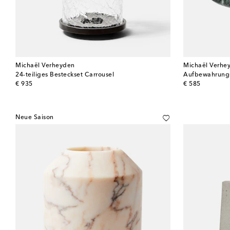
Michaël Verheyden
Michaël Verhe
24-teiliges Besteckset Carrousel
Aufbewahrung
original price
original price
€ 935
€ 585
Neue Saison