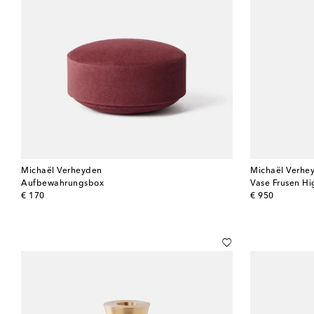
Michaël Verheyden
Michaël Verhe
Aufbewahrungsbox
Vase Frusen Hi
original price
original price
€ 170
€ 950