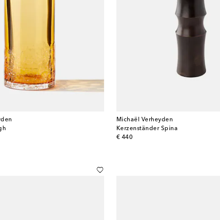
yden
Michaël Verheyden
gh
Kerzenständer Spina
original price
€ 440