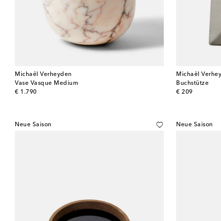
Michaël Verheyden
Michaël Verhe
Vase Vasque Medium
Buchstütze
original price
original price
€ 1.790
€ 209
Neue Saison
Neue Saison