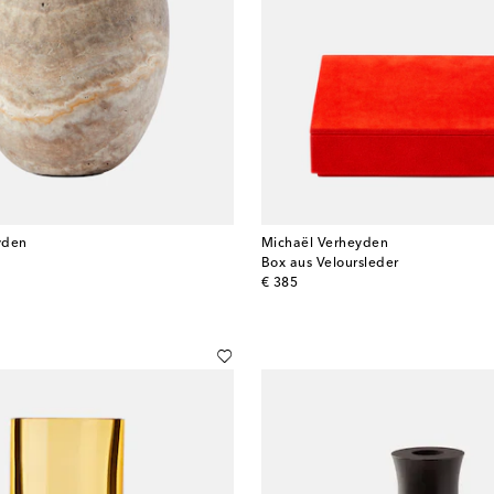
yden
Michaël Verheyden
Box aus Veloursleder
original price
€ 385