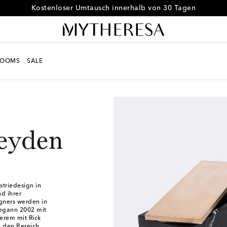
Kostenloser Umtausch innerhalb von 30 Tagen
ROOMS
SALE
triedesign in
d ihrer
igners werden in
begann 2002 mit
derem mit Rick
 den Bereich