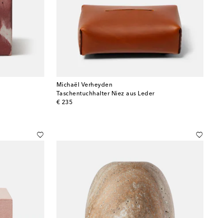
Michaël Verheyden
Taschentuchhalter Niez aus Leder
original price
€ 235