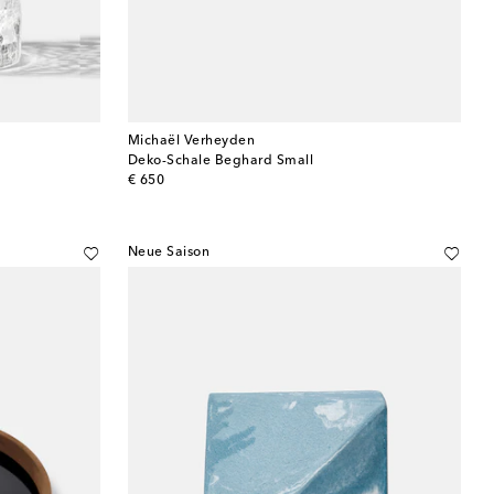
Michaël Verheyden
Deko-Schale Beghard Small
original price
€ 650
Neue Saison