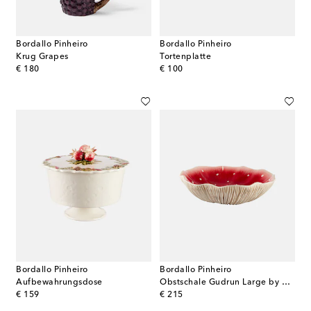
Bordallo Pinheiro
Bordallo Pinheiro
Krug Grapes
Tortenplatte
original price
original price
€ 180
€ 100
Bordallo Pinheiro
Bordallo Pinheiro
Aufbewahrungsdose
Obstschale Gudrun Large by Claudia Schiffer
original price
original price
€ 159
€ 215