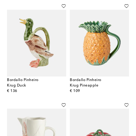
Bordallo Pinheiro
Bordallo Pinheiro
Krug Duck
Krug Pineapple
original price
original price
€ 136
€ 109