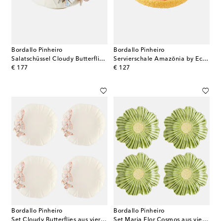
Bordallo Pinheiro
Bordallo Pinheiro
Salatschüssel Cloudy Butterflies by Claudia Schiffer
Servierschale Amazōnia by EcoArts
original price
original price
€ 177
€ 127
Bordallo Pinheiro
Bordallo Pinheiro
Set Cloudy Butterflies aus vier Speisetellern by Claudia Schiffer
Set Maria Flor Cosmos aus vier Desserttellern