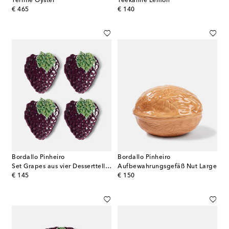
Terrine Oyster
Teekanne Lemon
original price
original price
€ 465
€ 140
Bordallo Pinheiro
Bordallo Pinheiro
Set Grapes aus vier Desserttellern
Aufbewahrungsgefäß Nut Large
original price
original price
€ 145
€ 150