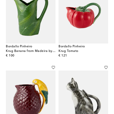
Bordallo Pinheiro
Bordallo Pinheiro
Krug Banana from Madeira by Nini Andrade Silva
Krug Tomato
original price
original price
€ 100
€ 121