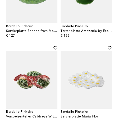
Bordallo Pinheiro
Bordallo Pinheiro
Servierplatte Banana from Madeira by Nini Andrade Silva
Tortenplatte Amazōnia by EcoArts
original price
original price
€ 127
€ 195
Bordallo Pinheiro
Bordallo Pinheiro
Vorspeisenteller Cabbage With Lobsters Small
Servierplatte Maria Flor