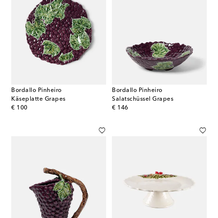
Bordallo Pinheiro
Bordallo Pinheiro
Käseplatte Grapes
Salatschüssel Grapes
original price
original price
€ 100
€ 146