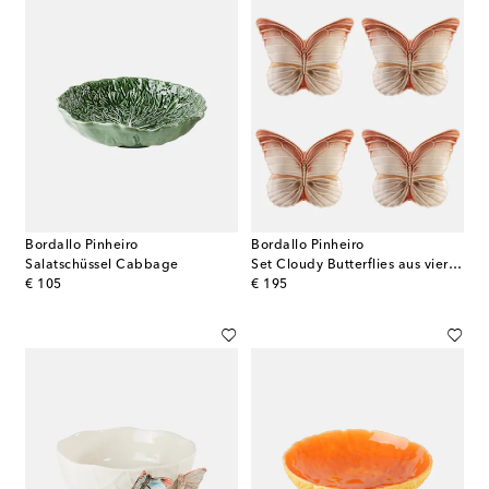
Bordallo Pinheiro
Bordallo Pinheiro
Salatschüssel Cabbage
Set Cloudy Butterflies aus vier Brottellern by Claudia Schiffer
original price
original price
€ 105
€ 195