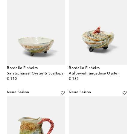
Bordallo Pinheiro
Bordallo Pinheiro
Salatschüssel Oyster & Scallops
Aufbewahrungsdose Oyster
original price
original price
€ 110
€ 135
Neue Saison
Neue Saison