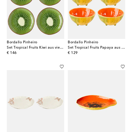
Bordallo Pinheiro
Bordallo Pinheiro
Set Tropical Fruits Kiwi aus vier Desserttellern
Set Tropical Fruits Papaya aus vier Müslischalen
original price
original price
€ 146
€ 129