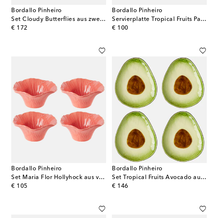
Bordallo Pinheiro
Bordallo Pinheiro
Set Cloudy Butterflies aus zwei Servierplatten by Claudia Schiffer
Servierplatte Tropical Fruits Papaya
original price
original price
€ 172
€ 100
Bordallo Pinheiro
Bordallo Pinheiro
Set Maria Flor Hollyhock aus vier Müslischalen
Set Tropical Fruits Avocado aus vier Desserttellern
original price
original price
€ 105
€ 146