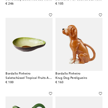
original price
original price
€ 246
€ 105
Bordallo Pinheiro
Bordallo Pinheiro
Salatschüssel Tropical Fruits Avocado
Krug Dog Perdigueiro
original price
original price
€ 100
€ 163