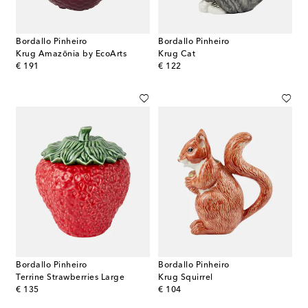
Bordallo Pinheiro
Bordallo Pinheiro
Krug Amazōnia by EcoArts
Krug Cat
original price
original price
€ 191
€ 122
Bordallo Pinheiro
Bordallo Pinheiro
Terrine Strawberries Large
Krug Squirrel
original price
original price
€ 135
€ 104