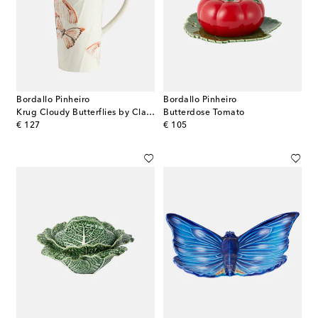
Bordallo Pinheiro
Bordallo Pinheiro
Krug Cloudy Butterflies by Claudia Schiffer
Butterdose Tomato
original price
original price
€ 127
€ 105