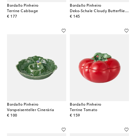
Bordallo Pinheiro
Bordallo Pinheiro
Terrine Cabbage
Deko-Schale Cloudy Butterflies by Claudia Schiffer
original price
original price
€ 177
€ 145
Bordallo Pinheiro
Bordallo Pinheiro
Vorspeisenteller Cinerária
Terrine Tomato
original price
original price
€ 100
€ 159