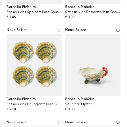
Bordallo Pinheiro
Bordallo Pinheiro
Set aus vier Speisetellern Oysters and Scallops
Set aus vier Desserttellern Oyster & Scallops
original price
original price
€ 145
€ 100
Neue Saison
Neue Saison
Bordallo Pinheiro
Bordallo Pinheiro
Set aus vier Beilagentellern Oyster & Scallops
Sauciere Oyster
original price
original price
€ 210
€ 100
Neue Saison
Neue Saison