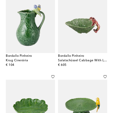
Bordallo Pinheiro
Bordallo Pinheiro
Krug Cinerária
Salatschüssel Cabbage With Lobsters
original price
original price
€ 104
€ 605