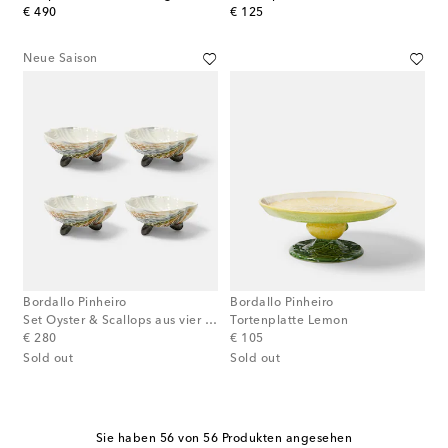
original price
original price
€ 490
€ 125
Neue Saison
Bordallo Pinheiro
Bordallo Pinheiro
Set Oyster & Scallops aus vier Servierschalen
Tortenplatte Lemon
original price
original price
€ 280
€ 105
Sold out
Sold out
Sie haben 56 von 56 Produkten angesehen