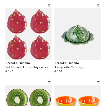
Bordallo Pinheiro
Bordallo Pinheiro
Set Tropical Fruits Pitaya aus vier Desserttellern
Käseplatte Cabbage
original price
original price
€ 146
€ 104