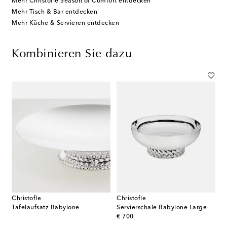
Mehr Christofle Season of Comfort entdecken
Mehr Tisch & Bar entdecken
Mehr Küche & Servieren entdecken
Kombinieren Sie dazu
Christofle
Christofle
Tafelaufsatz Babylone
Servierschale Babylone Large
original price
€ 700