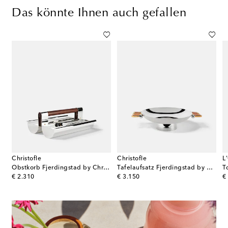
Das könnte Ihnen auch gefallen
Christofle
Christofle
L
Obstkorb Fjerdingstad by Christian Fjerdingstad
Tafelaufsatz Fjerdingstad by Christian Fjerdingstad
T
original price
original price
or
€ 2.310
€ 3.150
€