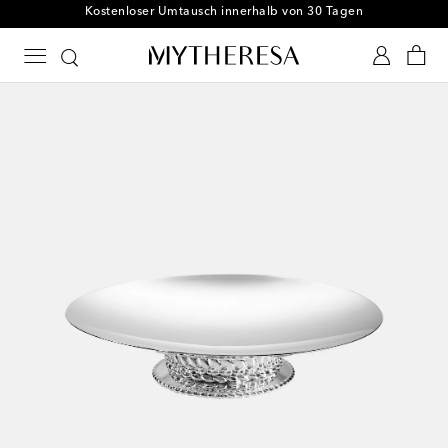
Kostenloser Umtausch innerhalb von 30 Tagen