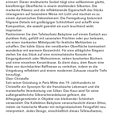
erinnert. Dieser strukturierte Sockel trägt eine vollkommen glatte,
kreisförmige Oberfläche in einem strahlenden Silberton. Die
markante Präsenz und die reflektierende Eigenschaft des Stücks
interagieren auf besondere Weise mit Licht und machen es zu
einem dynamischen Dekorelement. Die Formgebung balanciert
filigrane Details mit großzügiger Schlichtheit und schafft eine
Komposition, die sowohl geerdet als auch leuchtend wirkt.
Inspiration
Positionieren Sie den Tafelaufsatz Babylone auf einem Esstisch aus
dunklem Holz, gefüllt mit saisonalen Früchten oder pur belassen,
um einen markanten Mittelpunkt für festliche Mahlzeiten zu
schaffen. Der kühle Glanz der versilberten Oberfläche kontrastiert
wunderbar mit warmem Kerzenlicht. Für eine alltägliche Eleganz
stellen Sie das Stück auf eine minimalistische Konsole im
Eingangsbereich oder Wohnzimmer, neben kuratierten Büchern
und einer einzelnen Keramikvase. Es dient dazu, dem Raum eine
Note von durchdachter Raffinesse zu verleihen, indem es die
Umgebung reflektiert und einem modernen Zuhause visuelle Tiefe
hinzufügt.
Über Christofle
Seit seiner Gründung in Paris Mitte des 19. Jahrhunderts ist
Christofle ein Synonym für die französische Lebensart und die
meisterhafte Verarbeitung von Silber. Das Haus wird für seine
außergewöhnliche Silberschmiedekunst gefeiert, die
Alltagsgegenstände in Objekte von bleibender Schönheit
verwandelt. Die Kollektion Babylone veranschaulicht diesen Ethos,
indem sie historische Muster mit zeitgenössischem Feingefühl neu
interpretiert. Jedes Design, einschließlich dieses Tafelaufsatzes,