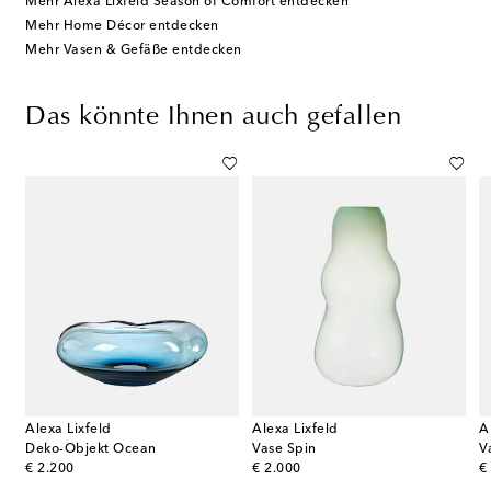
Mehr Alexa Lixfeld Season of Comfort entdecken
Mehr Home Décor entdecken
Mehr Vasen & Gefäße entdecken
Das könnte Ihnen auch gefallen
Alexa Lixfeld
Alexa Lixfeld
A
Deko-Objekt Ocean
Vase Spin
V
original price
original price
or
€ 2.200
€ 2.000
€