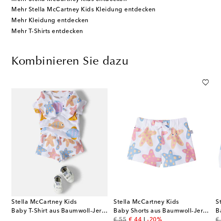
Mehr Stella McCartney Kids Kleidung entdecken
Mehr Kleidung entdecken
Mehr T-Shirts entdecken
Kombinieren Sie dazu
Stella McCartney Kids
Stella McCartney Kids
S
Baby T-Shirt aus Baumwoll-Jersey
Baby Shorts aus Baumwoll-Jersey
original price
discount price
or
€ 55
€ 44
-20%
€