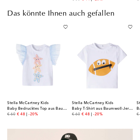
Das könnte Ihnen auch gefallen
Stella McCartney Kids
Stella McCartney Kids
S
ucktes T-Shirt Thida aus Baumwolle
Baby Bedrucktes Top aus Baumwoll-Jersey
Baby T-Shirt aus Baumwoll-Jersey
original price
discount price
original price
discount price
or
€ 60
€ 48
-20%
€ 60
€ 48
-20%
€