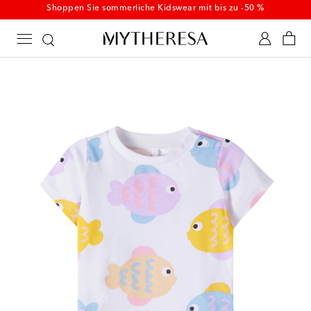
Shoppen Sie sommerliche Kidswear mit bis zu -50 %