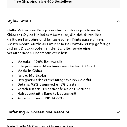
Free Shipping ab € 400 Bestellwert
Style-Details
Stella McCartney Kids präsentiert achtsam produzierte
Kidswear Styles für jedes Abenteuer, die sich durch ihre
kräftigen Farbtöne und fantasievollen Prints auszeichnen.
Dieses T-Shirt wurde aus weichem Baumwoll-Jersey gefertigt
und mit Druckknöpfen an der Schulter sowie einem
bezaubernden Fischmotiv versehen.
Material: 100% Baumwolle
Pflegehinweis: Maschinenwäsche bei 30 Grad
Made in China
Farbe: Multicolor
Designer-Farbbezeichnung: White/Colorful
Details: 92% Baumwolle, 8% Elastan
Verschlussart: Druckknöpfe an der Schulter
Halsausschnitt: Rundhalsausschnitt
Artikelnummer: P01142283
Lieferung & Kostenlose Retoure
Mehr Stella McCartney Kids entdecken